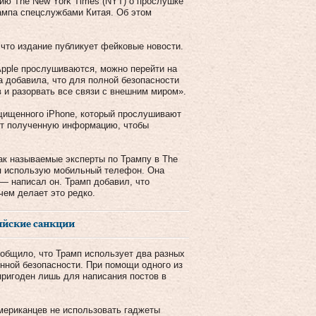
ю The New York Times (NYT) о прослушке
ампа спецслужбами Китая. Об этом
 что издание публикует фейковые новости.
Apple прослушиваются, можно перейти на
 добавила, что для полной безопасности
и разорвать все связи с внешним миром».
ащищенного iPhone, который прослушивают
ует полученную информацию, чтобы
Так называемые эксперты по Трампу в The
 я использую мобильный телефон. Она
 — написал он. Трамп добавил, что
ем делает это редко.
ийские санкции
ообщило, что Трамп использует два разных
нной безопасности. При помощи одного из
пригоден лишь для написания постов в
мериканцев не использовать гаджеты