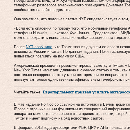
Представитель МИД КНР Хуа Чуньин назвала ложной информаци
телефонных разговоров американского президента Дональда Тр
сообщается на сайте ведомства.
Она заметила, что подобная статья NYT свидетельствует о том,
«Если есть опасения по поводу того, что мобильные телефоны 
телефоны Huawei», — сказала Хуа Чуньин. Представитель МИДа
можно «прекратить использование любых современных гаджетов 
Ранее
NYT сообщила
, что Трамп звонит друзьям со своего нез
шпионы из России и Китая. По данным издания, Пекин использ
попытаться повлиять на политику США.
Американский президент прокомментировал заметку в Twitter. «
New York Times написали длинную и скучную статью о том, как
настолько некорректна, что у меня нет времени ее исправлять»,
пользуется только единственным официальным телефоном, прич
Читайте также:
Европарламент призвал усилить антиросс
В мае издание Politico со ссылкой на источники в Белом доме с
iPhone с ограниченными функциями из соображений информацио
аппаратов можно только совершать и принимать звонки, второй 
Twitter и имеет подписку на ряд новостных сайтов.
В феврале 2018 года руководители ФБР, ЦРУ и АНБ призвали а