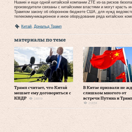
Huawei и еще одной китайской компании ZTE из-за рисков безоп
производители связаны с китайскими властями и могут красть 
Трампом закону об оборонном бюджете США, для нужд ведомств
телекоммуникационное и иное оборудование ряда китайских комп
Китай
,
Дональд Трамп
материалы по теме
Трамп считает, что Китай
В Китае призвали не ж
мешает ему договориться с
слишком многого от
КНДР
встречи Путина и Трам
18609
21658