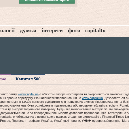
ології
думки
інтереси
фото
capitaltv
time
Капитал 500
 зміст сайту
www.capital.ua
є об'єктом авторського права та охороняються законом. Буд
анні правил передруку і за наявності гіперпосилання на
www.capital.ua
. Дозволяється ви
мови посилання та/або прямого відкритого для пошукових систем гіперпосилання на без
гіперпосилання має бути розміщене в підзаголовку або першому абзаці матеріалу. Розм
ексту використовуваного матеріалу. Будь-яке використання матеріалів, які знаходять
допускається лише за попереднім письмовим дозволом правовласника. Категорично за
еріалів, опублікованих з позначкою в рамках угоди про синдикацію з Financial Times Lim
Presse, Reuters, Інтерфакс-Україна, Українські новини, УНІАН суворо заборонено. Мат