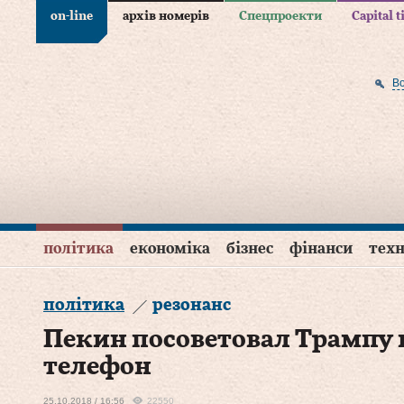
on-line
архів номерів
Спецпроекти
Capital 
В
політика
економіка
бізнес
фінанси
техн
політика
резонанс
Пекин посоветовал Трампу
телефон
25.10.2018 / 16:56
22550