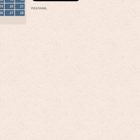
19
20
21
РЕКЛАМА
26
27
28