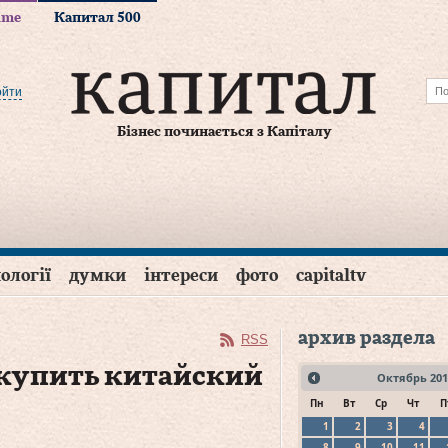
time
Капитал 500
ойти
Бізнес починається з Капіталу
ології
думки
інтереси
фото
capitaltv
архив раздела
RSS
 купить китайский
Октябрь
201
Пн
Вт
Ср
Чт
П
1
2
3
4
8
9
10
11