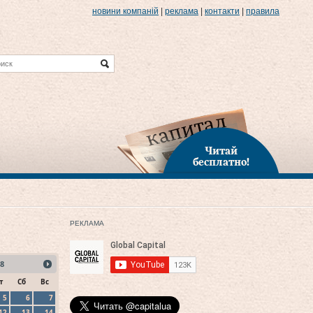
новини компаній
|
реклама
|
контакти
|
правила
Читай
бесплатно!
РЕКЛАМА
8
т
Сб
Вс
5
6
7
12
13
14