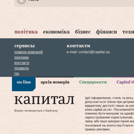
політика
економіка
бізнес
фінанси
техн
сервисы
контакти
новини компаній
e-mail:
contact@capital.ua
реклама
контакти
правила
rss
on-line
архів номерів
Спецпроекти
Capital 
Ідеї оформлення, стиль та весь
допускається тільки при дотрим
відкритому доступі і лише за у
www.capital.ua /a>. Посилання/
Бізнес починається з Капіталу
повинен бути меншим за шрифт т
зареєстрованим користувачам, 
зміну або інше використання мат
посилання на агентства France-
правах реклами.