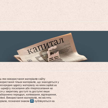
ь-яке використання матеріалів сайту
користання тільки матеріалів, що знаходяться у
посередню адресу матеріалу на www.capital.ua
ір шрифту посилання або гіперпосилання не
ся у закритому доступі та доступні лише
боронено передрук, копіювання, відтворення,
ited. Використання матеріалів, які містять
еріали, позначені знаком
публікуються на