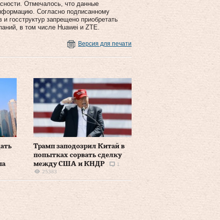
асности. Отмечалось, что данные
информацию. Согласно подписанному
 и госструктур запрещено приобретать
аний, в том числе Huawei и ZTE.
Версия для печати
дать
Трамп заподозрил Китай в
попытках сорвать сделку
па
между США и КНДР
1
25383