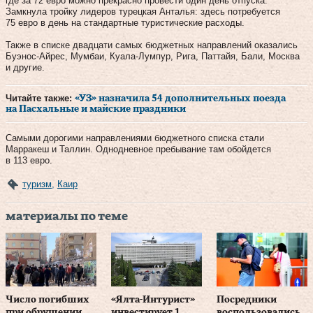
где за 72 евро можно прекрасно провести один день отпуска.
Замкнула тройку лидеров турецкая Анталья: здесь потребуется
75 евро в день на стандартные туристические расходы.
Также в списке двадцати самых бюджетных направлений оказались
Буэнос-Айрес, Мумбаи, Куала-Лумпур, Рига, Паттайя, Бали, Москва
и другие.
Читайте также:
«УЗ» назначила 54 дополнительных поезда
на Пасхальные и майские праздники
Самыми дорогими направлениями бюджетного списка стали
Марракеш и Таллин. Однодневное пребывание там обойдется
в 113 евро.
туризм
,
Каир
материалы по теме
Число погибших
«Ялта-Интурист»
Посредники
при обрушении
инвестирует 1
воспользовались