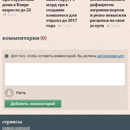
дома в Каире
млрд грн в
дефицитом
выросло до 22
создание
загранпаспортов
30816
комплекса для
и резко повысили
отдыха до 2017
расценки на свои
года
услуги
13780
19605
комментарии
(0)
Для того, чтобы оставить комментарий, Вы должны
авторизоваться
.
Гость
Добавить комментарий
сервисы
новини компаній