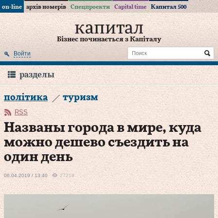
on-line
архів номерів
Спецпроекти
Capital time
Капитал 500
Бізнес починається з Капіталу
Войти
разделы
політика
туризм
RSS
Названы города в мире, куда
можно дешево съездить на
один день
06.04.2019 / 13:40
27219