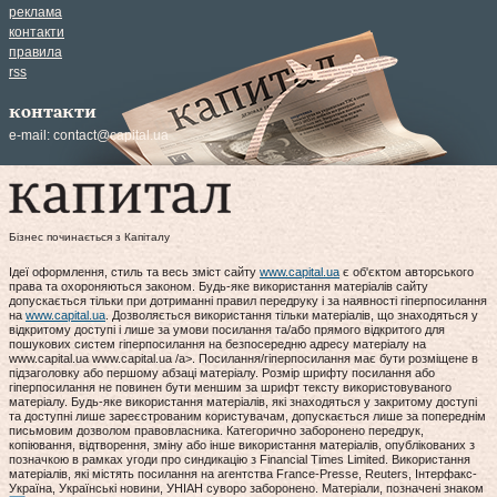
реклама
контакти
правила
rss
контакти
e-mail:
contact@capital.ua
Бізнес починається з Капіталу
Ідеї оформлення, стиль та весь зміст сайту
www.capital.ua
є об'єктом авторського
права та охороняються законом. Будь-яке використання матеріалів сайту
допускається тільки при дотриманні правил передруку і за наявності гіперпосилання
на
www.capital.ua
. Дозволяється використання тільки матеріалів, що знаходяться у
відкритому доступі і лише за умови посилання та/або прямого відкритого для
пошукових систем гіперпосилання на безпосередню адресу матеріалу на
www.capital.ua www.capital.ua /a>. Посилання/гіперпосилання має бути розміщене в
підзаголовку або першому абзаці матеріалу. Розмір шрифту посилання або
гіперпосилання не повинен бути меншим за шрифт тексту використовуваного
матеріалу. Будь-яке використання матеріалів, які знаходяться у закритому доступі
та доступні лише зареєстрованим користувачам, допускається лише за попереднім
письмовим дозволом правовласника. Категорично заборонено передрук,
копіювання, відтворення, зміну або інше використання матеріалів, опублікованих з
позначкою в рамках угоди про синдикацію з Financial Times Limited. Використання
матеріалів, які містять посилання на агентства France-Presse, Reuters, Інтерфакс-
Україна, Українські новини, УНІАН суворо заборонено. Матеріали, позначені знаком