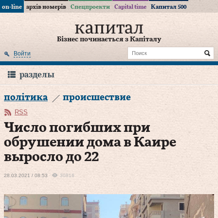
on-line
архів номерів
Спецпроекти
Capital time
Капитал 500
Бізнес починається з Капіталу
Войти
разделы
політика
происшествие
RSS
Число погибших при
обрушении дома в Каире
выросло до 22
28.03.2021 / 08:53
30816