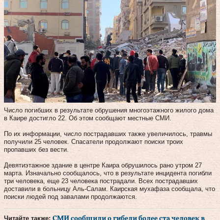
Число погибших в результате обрушения многоэтажного жилого дома
в Каире достигло 22. Об этом сообщают местные СМИ.
По их информации, число пострадавших также увеличилось, травмы
получили 25 человек. Спасатели продолжают поиски троих
пропавших без вести.
Девятиэтажное здание в центре Каира обрушилось рано утром 27
марта. Изначально сообщалось, что в результате инцидента погибли
три человека, еще 23 человека пострадали. Всех пострадавших
доставили в больницу Аль-Салам. Каирская мухафаза сообщала, что
поиски людей под завалами продолжаются.
Читайте также:
СМИ сообщили о гибели более ста человек в