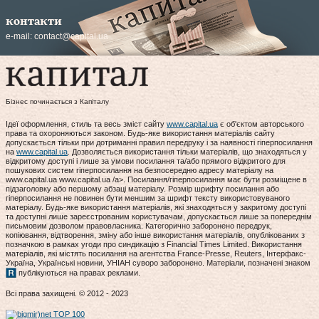
контакти
e-mail:
contact@capital.ua
Бізнес починається з Капіталу
Ідеї оформлення, стиль та весь зміст сайту
www.capital.ua
є об'єктом авторського
права та охороняються законом. Будь-яке використання матеріалів сайту
допускається тільки при дотриманні правил передруку і за наявності гіперпосилання
на
www.capital.ua
. Дозволяється використання тільки матеріалів, що знаходяться у
відкритому доступі і лише за умови посилання та/або прямого відкритого для
пошукових систем гіперпосилання на безпосередню адресу матеріалу на
www.capital.ua www.capital.ua /a>. Посилання/гіперпосилання має бути розміщене в
підзаголовку або першому абзаці матеріалу. Розмір шрифту посилання або
гіперпосилання не повинен бути меншим за шрифт тексту використовуваного
матеріалу. Будь-яке використання матеріалів, які знаходяться у закритому доступі
та доступні лише зареєстрованим користувачам, допускається лише за попереднім
письмовим дозволом правовласника. Категорично заборонено передрук,
копіювання, відтворення, зміну або інше використання матеріалів, опублікованих з
позначкою в рамках угоди про синдикацію з Financial Times Limited. Використання
матеріалів, які містять посилання на агентства France-Presse, Reuters, Інтерфакс-
Україна, Українські новини, УНІАН суворо заборонено. Матеріали, позначені знаком
публікуються на правах реклами.
Всі права захищені. © 2012 - 2023