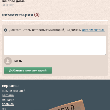
жилого дома
30012
комментарии
(0)
Для того, чтобы оставить комментарий, Вы должны
авторизоваться
.
Гость
Добавить комментарий
сервисы
новини компаній
реклама
контакти
правила
rss