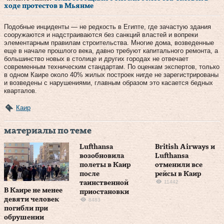
ходе протестов в Мьянме
Подобные инциденты — не редкость в Египте, где зачастую здания
сооружаются и надстраиваются без санкций властей и вопреки
элементарным правилам строительства. Многие дома, возведенные
еще в начале прошлого века, давно требуют капитального ремонта, а
большинство новых в столице и других городах не отвечает
современным техническим стандартам. По оценкам экспертов, только
в одном Каире около 40% жилых построек нигде не зарегистрированы
и возведены с нарушениями, главным образом это касается бедных
кварталов.
Каир
материалы по теме
Lufthansa
British Airways и
возобновила
Lufthansa
полеты в Каир
отменили все
после
рейсы в Каир
11442
таинственной
В Каире не менее
приостановки
девяти человек
8483
погибли при
обрушении