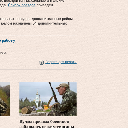
х поездов на Пасхальные и майские
езда.
Список поездов
приведен
ительных поездов, дополнительные рейсы
В целом назначены 54 дополнительных
 работу
иях.
Версия для печати
Кучма призвал боевиков
соблюдать режим тишины