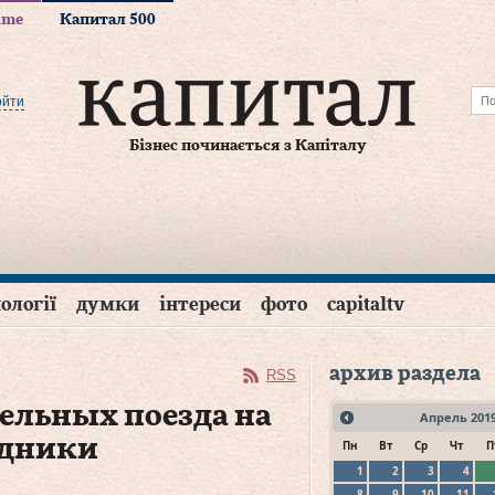
time
Капитал 500
ойти
Бізнес починається з Капіталу
ології
думки
інтереси
фото
capitaltv
архив раздела
RSS
ельных поезда на
Апрель
201
здники
Пн
Вт
Ср
Чт
П
1
2
3
4
8
9
10
11