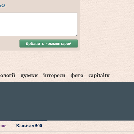
ься
.
Добавить комментарий
ології
думки
інтереси
фото
capitaltv
time
Капитал 500