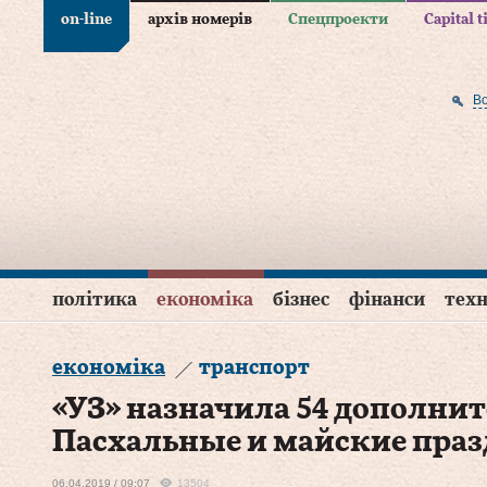
on-line
архів номерів
Спецпроекти
Capital 
В
політика
економіка
бізнес
фінанси
техн
економіка
транспорт
«УЗ» назначила 54 дополнит
Пасхальные и майские пра
06.04.2019 / 09:07
13504