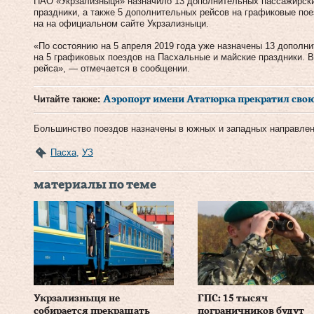
ПАО «Укрзализныця» назначило 13 дополнительных пассажирски
праздники, а также 5 дополнительных рейсов на графиковые по
на на официальном сайте Укрзализныци.
«По состоянию на 5 апреля 2019 года уже назначены 13 дополн
на 5 графиковых поездов на Пасхальные и майские праздники. 
рейса», — отмечается в сообщении.
Читайте также:
Аэропорт имени Ататюрка прекратил свою
Большинство поездов назначены в южных и западных направлен
Пасха
,
УЗ
материалы по теме
Укрзализныця не
ГПС: 15 тысяч
собирается прекращать
пограничников будут