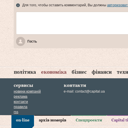
Для того, чтобы оставить комментарий, Вы должны
авторизоват
Гость
політика
економіка
бізнес
фінанси
техн
сервисы
контакти
новини компаній
e-mail:
contact@capital.ua
реклама
контакти
правила
rss
on-line
архів номерів
Спецпроекти
Capital 