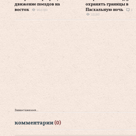
движение поездов на
охранять границы в
восток
Пасхальную ночь
902780
1
11180
Завантаження...
комментарии
(0)