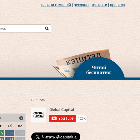
новини компаній
|
реклама
|
контакти
|
правила
Читай
бесплатно!
РЕКЛАМА
9
т
Сб
Вс
5
6
7
12
13
14