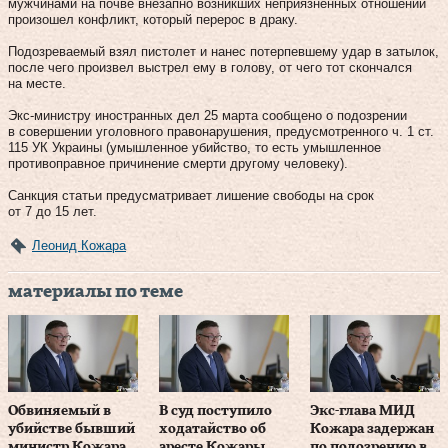
мужчинами на почве внезапно возникших неприязненных отношений
произошел конфликт, который перерос в драку.
Подозреваемый взял пистолет и нанес потерпевшему удар в затылок,
после чего произвел выстрел ему в голову, от чего тот скончался
на месте.
Экс-министру иностранных дел 25 марта сообщено о подозрении
в совершении уголовного правонарушения, предусмотренного ч. 1 ст.
115 УК Украины (умышленное убийство, то есть умышленное
противоправное причинение смерти другому человеку).
Санкция статьи предусматривает лишение свободы на срок
от 7 до 15 лет.
Леонид Кожара
материалы по теме
Обвиняемый в
В суд поступило
Экс-глава МИД
убийстве бывший
ходатайство об
Кожара задержан
министр Кожара
аресте Кожары
по подозрению в