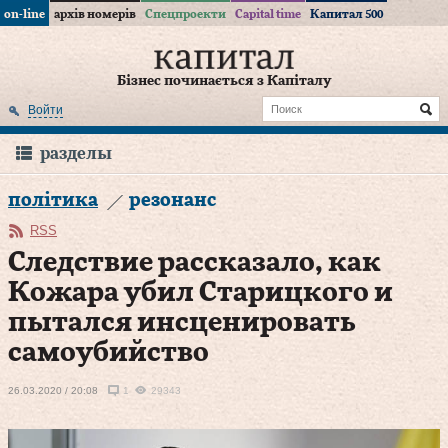
on-line
архів номерів
Спецпроекти
Capital time
Капитал 500
Бізнес починається з Капіталу
Войти
разделы
політика
резонанс
RSS
Следствие рассказало, как
Кожара убил Старицкого и
пытался инсценировать
самоубийство
26.03.2020 / 20:08
1
29343