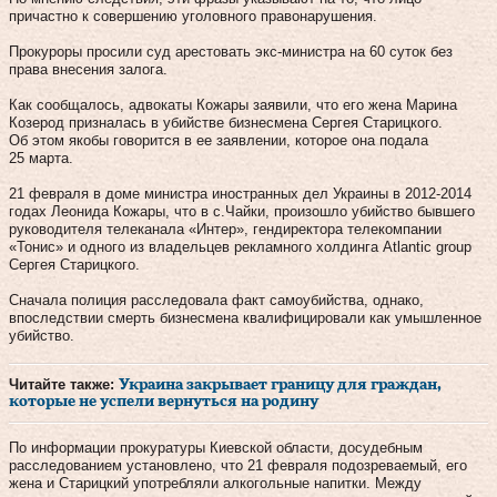
причастно к совершению уголовного правонарушения.
Прокуроры просили суд арестовать экс-министра на 60 суток без
права внесения залога.
Как сообщалось, адвокаты Кожары заявили, что его жена Марина
Козерод призналась в убийстве бизнесмена Сергея Старицкого.
Об этом якобы говорится в ее заявлении, которое она подала
25 марта.
21 февраля в доме министра иностранных дел Украины в 2012-2014
годах Леонида Кожары, что в с.Чайки, произошло убийство бывшего
руководителя телеканала «Интер», гендиректора телекомпании
«Тонис» и одного из владельцев рекламного холдинга Atlantic group
Сергея Старицкого.
Сначала полиция расследовала факт самоубийства, однако,
впоследствии смерть бизнесмена квалифицировали как умышленное
убийство.
Читайте также:
Украина закрывает границу для граждан,
которые не успели вернуться на родину
По информации прокуратуры Киевской области, досудебным
расследованием установлено, что 21 февраля подозреваемый, его
жена и Старицкий употребляли алкогольные напитки. Между