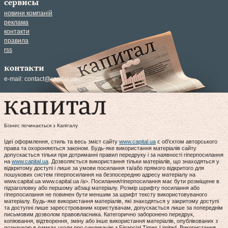
сервисы
новини компаній
реклама
контакти
правила
rss
контакти
e-mail:
contact@capital.ua
Бізнес починається з Капіталу
Ідеї оформлення, стиль та весь зміст сайту
www.capital.ua
є об'єктом авторського
права та охороняються законом. Будь-яке використання матеріалів сайту
допускається тільки при дотриманні правил передруку і за наявності гіперпосилання
на
www.capital.ua
. Дозволяється використання тільки матеріалів, що знаходяться у
відкритому доступі і лише за умови посилання та/або прямого відкритого для
пошукових систем гіперпосилання на безпосередню адресу матеріалу на
www.capital.ua www.capital.ua /a>. Посилання/гіперпосилання має бути розміщене в
підзаголовку або першому абзаці матеріалу. Розмір шрифту посилання або
гіперпосилання не повинен бути меншим за шрифт тексту використовуваного
матеріалу. Будь-яке використання матеріалів, які знаходяться у закритому доступі
та доступні лише зареєстрованим користувачам, допускається лише за попереднім
письмовим дозволом правовласника. Категорично заборонено передрук,
копіювання, відтворення, зміну або інше використання матеріалів, опублікованих з
позначкою в рамках угоди про синдикацію з Financial Times Limited. Використання