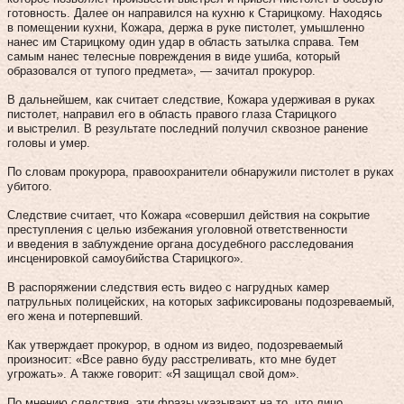
готовность. Далее он направился на кухню к Старицкому. Находясь
в помещении кухни, Кожара, держа в руке пистолет, умышленно
нанес им Старицкому один удар в область затылка справа. Тем
самым нанес телесные повреждения в виде ушиба, который
образовался от тупого предмета», — зачитал прокурор.
В дальнейшем, как считает следствие, Кожара удерживая в руках
пистолет, направил его в область правого глаза Старицкого
и выстрелил. В результате последний получил сквозное ранение
головы и умер.
По словам прокурора, правоохранители обнаружили пистолет в руках
убитого.
Следствие считает, что Кожара «совершил действия на сокрытие
преступления с целью избежания уголовной ответственности
и введения в заблуждение органа досудебного расследования
инсценировкой самоубийства Старицкого».
В распоряжении следствия есть видео с нагрудных камер
патрульных полицейских, на которых зафиксированы подозреваемый,
его жена и потерпевший.
Как утверждает прокурор, в одном из видео, подозреваемый
произносит: «Все равно буду расстреливать, кто мне будет
угрожать». А также говорит: «Я защищал свой дом».
По мнению следствия, эти фразы указывают на то, что лицо