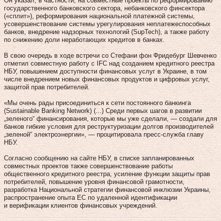
Он указал, в частности, на совместные проекты по реформированию
государственного банковского сектора, небанковского финсектора
(«сплит»), реформирования национальной платежной системы,
усовершенствование системы урегулирования неплатежеспособных
банков, внедрение надзорных технологий (SupTech), а также работу
по снижению доли неработающих кредитов в банках.
В свою очередь в ходе встречи со Стефани фон Фридебург Шевченко
отметил совместную работу с IFC над созданием кредитного реестра
НБУ, повышением доступности финансовых услуг в Украине, в том
числе внедрением новых финансовых продуктов и цифровых услуг,
защитой прав потребителей.
«Мы очень рады присоединиться к сети постоянного банкинга
(Sustainable Banking Network) (...) Среди первых шагов в развитии
„зеленого“ финансирования, которые мы уже сделали, — создали для
банков гибкие условия для реструктуризации долгов производителей
„зеленой“ электроэнергии», — процитировала пресс-служба главу
НБУ.
Согласно сообщению на сайте НБУ, в списке запланированных
совместных проектов также совершенствование работы
общественного кредитного реестра, усиление функции защиты прав
потребителей, повышение уровня финансовой грамотности,
разработка Национальной стратегии финансовой инклюзии Украины,
распространение опыта ЕС по удаленной идентификации
и верификации клиентов финансовых учреждений.