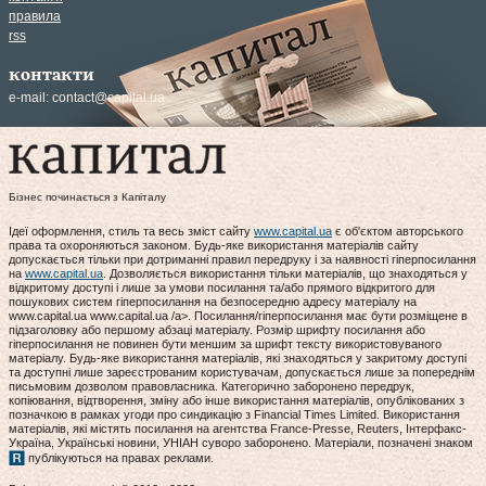
правила
rss
контакти
e-mail:
contact@capital.ua
Бізнес починається з Капіталу
Ідеї оформлення, стиль та весь зміст сайту
www.capital.ua
є об'єктом авторського
права та охороняються законом. Будь-яке використання матеріалів сайту
допускається тільки при дотриманні правил передруку і за наявності гіперпосилання
на
www.capital.ua
. Дозволяється використання тільки матеріалів, що знаходяться у
відкритому доступі і лише за умови посилання та/або прямого відкритого для
пошукових систем гіперпосилання на безпосередню адресу матеріалу на
www.capital.ua www.capital.ua /a>. Посилання/гіперпосилання має бути розміщене в
підзаголовку або першому абзаці матеріалу. Розмір шрифту посилання або
гіперпосилання не повинен бути меншим за шрифт тексту використовуваного
матеріалу. Будь-яке використання матеріалів, які знаходяться у закритому доступі
та доступні лише зареєстрованим користувачам, допускається лише за попереднім
письмовим дозволом правовласника. Категорично заборонено передрук,
копіювання, відтворення, зміну або інше використання матеріалів, опублікованих з
позначкою в рамках угоди про синдикацію з Financial Times Limited. Використання
матеріалів, які містять посилання на агентства France-Presse, Reuters, Інтерфакс-
Україна, Українські новини, УНІАН суворо заборонено. Матеріали, позначені знаком
публікуються на правах реклами.