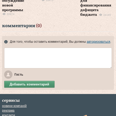
33872
обсуждение
для
новой
финансирования
программы
дефицита
30974
бюджета
24185
комментарии
(0)
Для того, чтобы оставить комментарий, Вы должны
авторизоваться
.
Гость
Добавить комментарий
сервисы
новини компаній
реклама
контакти