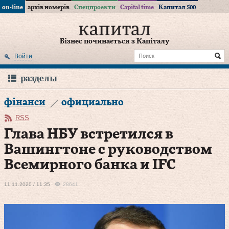
on-line
архів номерів
Спецпроекти
Capital time
Капитал 500
Бізнес починається з Капіталу
Войти
разделы
фінанси
официально
RSS
Глава НБУ встретился в
Вашингтоне с руководством
Всемирного банка и IFC
11.11.2020 / 11:35
28641