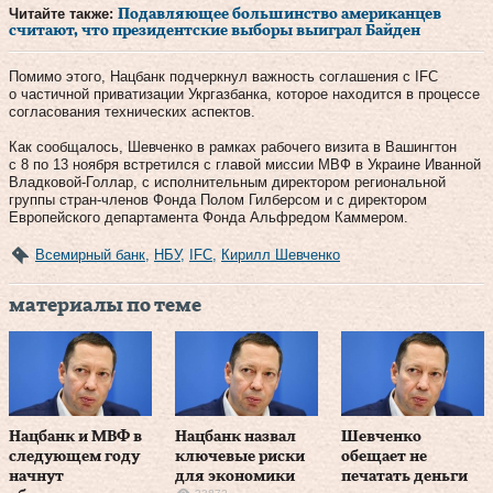
Читайте также:
Подавляющее большинство американцев
считают, что президентские выборы выиграл Байден
Помимо этого, Нацбанк подчеркнул важность соглашения с IFC
о частичной приватизации Укргазбанка, которое находится в процессе
согласования технических аспектов.
Как сообщалось, Шевченко в рамках рабочего визита в Вашингтон
с 8 по 13 ноября встретился с главой миссии МВФ в Украине Иванной
Владковой-Голлар, с исполнительным директором региональной
группы стран-членов Фонда Полом Гилберсом и с директором
Европейского департамента Фонда Альфредом Каммером.
Всемирный банк
,
НБУ
,
IFC
,
Кирилл Шевченко
материалы по теме
Нацбанк и МВФ в
Нацбанк назвал
Шевченко
следующем году
ключевые риски
обещает не
начнут
для экономики
печатать деньги