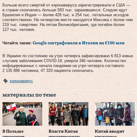
Больше всего смертей от коронавируса зарегистрировали в США —
в стране скончались больше 583 тыс. заразившихся. Следом идут
Бразилия и Индия — более 428 тыс. и 254 тыс. летальных исходов
соответственно. На четвертом месте находится Мексика с более чем
219 тыс. смертями. На пятом Великобритания, где погибли более
127 тыс. человек.
Читайте также:
Google оштрафовали в Италии на €100 млн
В Украине по состоянию на утро четверга зафиксировано 6 813 новых
случаев заболевания COVID-19, умерли 346 человек. Количество
инфицированных с начала пандемии на утро четверга составило
2 135 886 человека, 47 333 пациента скончались.
коронавирус
материалы по теме
В Польше
Власти Китая
Китай вводит