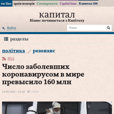
on-line
архів номерів
Спецпроекти
Capital time
Капитал 500
Бізнес починається з Капіталу
Войти
разделы
політика
резонанс
RSS
Число заболевших
коронавирусом в мире
превысило 160 млн
13.05.2021 / 10:44
16909