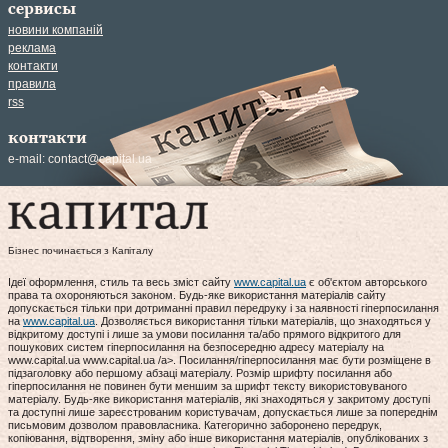
сервисы
новини компаній
реклама
контакти
правила
rss
контакти
e-mail:
contact@capital.ua
Бізнес починається з Капіталу
Ідеї оформлення, стиль та весь зміст сайту
www.capital.ua
є об'єктом авторського
права та охороняються законом. Будь-яке використання матеріалів сайту
допускається тільки при дотриманні правил передруку і за наявності гіперпосилання
на
www.capital.ua
. Дозволяється використання тільки матеріалів, що знаходяться у
відкритому доступі і лише за умови посилання та/або прямого відкритого для
пошукових систем гіперпосилання на безпосередню адресу матеріалу на
www.capital.ua www.capital.ua /a>. Посилання/гіперпосилання має бути розміщене в
підзаголовку або першому абзаці матеріалу. Розмір шрифту посилання або
гіперпосилання не повинен бути меншим за шрифт тексту використовуваного
матеріалу. Будь-яке використання матеріалів, які знаходяться у закритому доступі
та доступні лише зареєстрованим користувачам, допускається лише за попереднім
письмовим дозволом правовласника. Категорично заборонено передрук,
копіювання, відтворення, зміну або інше використання матеріалів, опублікованих з