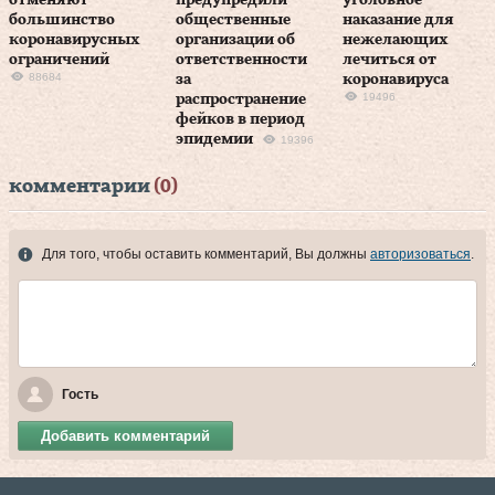
отменяют
предупредили
уголовное
большинство
общественные
наказание для
коронавирусных
организации об
нежелающих
ограничений
ответственности
лечиться от
88684
за
коронавируса
19496
распространение
фейков в период
эпидемии
19396
комментарии
(0)
Для того, чтобы оставить комментарий, Вы должны
авторизоваться
.
Гость
Добавить комментарий