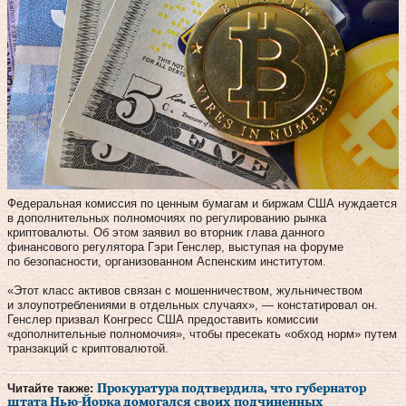
Федеральная комиссия по ценным бумагам и биржам США нуждается
в дополнительных полномочиях по регулированию рынка
криптовалюты. Об этом заявил во вторник глава данного
финансового регулятора Гэри Генслер, выступая на форуме
по безопасности, организованном Аспенским институтом.
«Этот класс активов связан с мошенничеством, жульничеством
и злоупотреблениями в отдельных случаях», — констатировал он.
Генслер призвал Конгресс США предоставить комиссии
«дополнительные полномочия», чтобы пресекать «обход норм» путем
транзакций с криптовалютой.
Читайте также:
Прокуратура подтвердила, что губернатор
штата Нью-Йорка домогался своих подчиненных