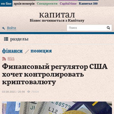
on-line
архів номерів
Спецпроекти
Capital time
Капитал 500
Бізнес починається з Капіталу
Войти
разделы
фінанси
позиция
RSS
Финансовый регулятор США
хочет контролировать
криптовалюту
03.08.2021 / 20:56
29426