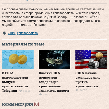
По словам главы комиссии, «в настоящее время не хватает защиты
инвесторов» в сфере применения криптовалюты. «Честно говоря,
сейчас это больше похоже на Дикий Запад», — сказал он. «Если
мы не займемся этими вопросами, я опасаюсь, пострадает много
людей», — полагает Генслер.
США
,
криптовалюта
материалы по теме
В США
Власти США
США начали
приостановили
попросили
расследование
выпуск
владельцев
против
криптовалюты
криптовалют
криптовалют
24852
Telegram
заплатить налоги
12916
14316
комментарии
(0)