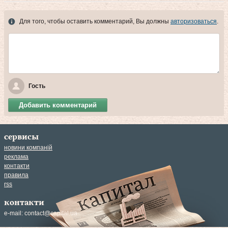
Для того, чтобы оставить комментарий, Вы должны
авторизоваться
.
Гость
Добавить комментарий
сервисы
новини компаній
реклама
контакти
правила
rss
контакти
e-mail:
contact@capital.ua