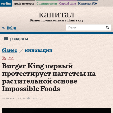
on-line
архів номерів
Спецпроекти
Capital time
Капитал 500
Бізнес починається з Капіталу
Войти
разделы
бізнес
инновации
RSS
Burger King первый
протестирует наггетсы на
растительной основе
Impossible Foods
06.10.2021 / 18:09
23092