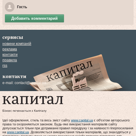
Гость
Добавить комментарий
сервисы
новини компаній
реклама
контакти
правила
rss
контакти
e-mail:
contact@capital.ua
Бізнес починається з Капіталу
Ідеї оформлення, стиль та весь зміст сайту
www.capital.ua
є об'єктом авторського
права та охороняються законом. Будь-яке використання матеріалів сайту
допускається тільки при дотриманні правил передруку і за наявності гіперпосилання
на
www.capital.ua
. Дозволяється використання тільки матеріалів, що знаходяться у