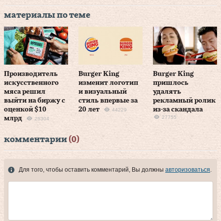
материалы по теме
Производитель
Burger King
Burger King
искусственного
изменит логотип
пришлось
мяса решил
и визуальный
удалять
выйти на биржу с
стиль впервые за
рекламный ролик
оценкой $10
20 лет
из-за скандала
44229
27755
млрд
26304
комментарии
(0)
Для того, чтобы оставить комментарий, Вы должны
авторизоваться
.