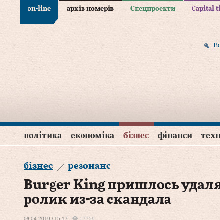
on-line
архів номерів
Спецпроекти
Capital 
В
політика
економіка
бізнес
фінанси
техн
бізнес
резонанс
Burger King пришлось уда
ролик из-за скандала
09.04.2019 / 15:17
27759