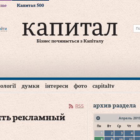
time
Капитал 500
ойти
Бізнес починається з Капіталу
ології
думки
інтереси
фото
capitaltv
архив раздела
RSS
лять рекламный
Апрель
201
Пн
Вт
Ср
Чт
П
1
2
3
4
8
9
10
11