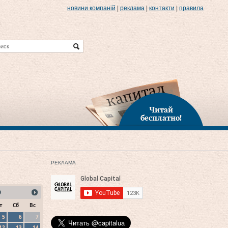
новини компаній
|
реклама
|
контакти
|
правила
Читай
бесплатно!
РЕКЛАМА
9
т
Сб
Вс
5
6
7
12
13
14