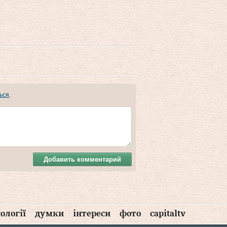
ься
.
Добавить комментарий
ології
думки
інтереси
фото
capitaltv