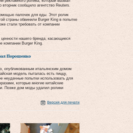
ии рекламного ролика, который вызвал
о вторник сообщило агентство Reuters.
помощью палочек для еды. Этот ролик
ой страны обвинили Burger King в попытке
кже стали требовать от компании
т ценности нашего бренда, касающиеся
е компании Burger King.
ивал Порошенко
о, опубликованным итальянским домом
айская модель пыталась есть пиццу,
 ее неудачные попытки использовать для
разами, которые многие китайские
ми. Позже дом моды удалил ролики
Версия для печати