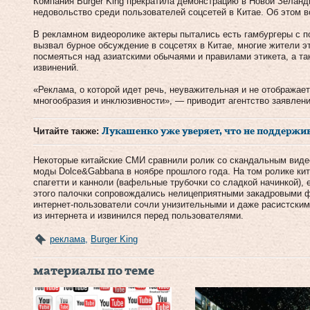
Компания Burger King прекратила демонстрацию в Новой Зеланд
недовольство среди пользователей соцсетей в Китае. Об этом в
В рекламном видеоролике актеры пытались есть гамбургеры с 
вызвал бурное обсуждение в соцсетях в Китае, многие жители эт
посмеяться над азиатскими обычаями и правилами этикета, а та
извинений.
«Реклама, о которой идет речь, неуважительная и не отображае
многообразия и инклюзивности», — приводит агентство заявлени
Читайте также:
Лукашенко уже уверяет, что не поддерж
Некоторые китайские СМИ сравнили ролик со скандальным виде
моды Dolce&Gabbana в ноябре прошлого года. На том ролике кит
спагетти и канноли (вафельные трубочки со сладкой начинкой),
этого палочки сопровождались нелицеприятными закадровыми ф
интернет-пользователи сочли унизительными и даже расистски
из интернета и извинился перед пользователями.
реклама
,
Burger King
материалы по теме