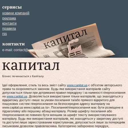
сервисы
новини компаній
реклама
контакти
правила
rss
контакти
e-mail:
contact@capital.ua
Бізнес починається з Капіталу
Ідеї оформлення, стиль та весь зміст сайту
www.capital.ua
є об'єктом авторського
права та охороняються законом. Будь-яке використання матеріалів сайту
допускається тільки при дотриманні правил передруку і за наявності гіперпосилання
на
www.capital.ua
. Дозволяється використання тільки матеріалів, що знаходяться у
відкритому доступі і лише за умови посилання та/або прямого відкритого для
пошукових систем гіперпосилання на безпосередню адресу матеріалу на
www.capital.ua www.capital.ua /a>. Посилання/гіперпосилання має бути розміщене в
підзаголовку або першому абзаці матеріалу. Розмір шрифту посилання або
гіперпосилання не повинен бути меншим за шрифт тексту використовуваного
матеріалу. Будь-яке використання матеріалів, які знаходяться у закритому доступі
та доступні лише зареєстрованим користувачам, допускається лише за попереднім
письмовим дозволом правовласника. Категорично заборонено передрук,