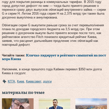
году для покрытия разницы в коммунальных тарифах. В 2015 году
город допустил дефолт по ним — тогда было принято решение о
переносе сразу двух выпусков облигаций внутреннего займа — серии
G и серии H. Летом 2016 года серия Н на 2,375 млрд грн также была
досрочно выкуплена и аннулирована.
Облигации серии G выкупили раньше срока за счет перевыполнения
плана по доходам городского бюджета на 3,5 млрд грн. При этом
решение о досрочном выкупе было принято вскоре после того, как
рейтинговое агентство Fitch понизило кредитный рейтинг Киева,
заявив, что расценит дальнейшее продление этих облигаций как
повторный дефолт.
Читайте также:
Кличко лидирует в рейтинге симпатий на пост
мэра Киева
Напомним, в конце прошлого года Кабмин перевел $350 млн долга
Киева в госдолг.
КГГА
,
Киев
,
Киевсовет
,
долги
материалы по теме