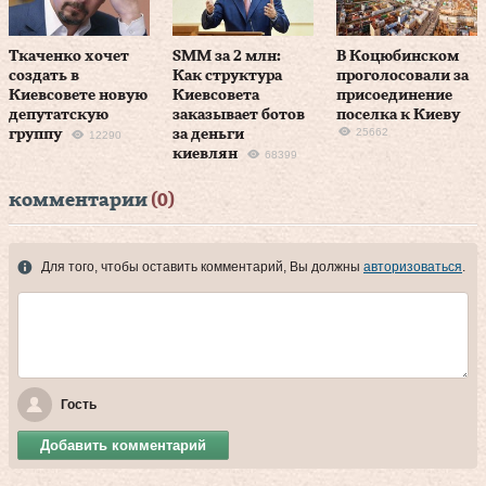
Ткаченко хочет
SMM за 2 млн:
В Коцюбинском
создать в
Как структура
проголосовали за
Киевсовете новую
Киевсовета
присоединение
депутатскую
заказывает ботов
поселка к Киеву
25662
группу
за деньги
12290
киевлян
68399
комментарии
(0)
Для того, чтобы оставить комментарий, Вы должны
авторизоваться
.
Гость
Добавить комментарий