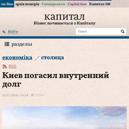
on-line
архів номерів
Спецпроекти
Capital time
Капитал 500
Бізнес починається з Капіталу
Войти
разделы
економіка
столица
RSS
Киев погасил внутренний
долг
15.11.2016 / 14:19
32584