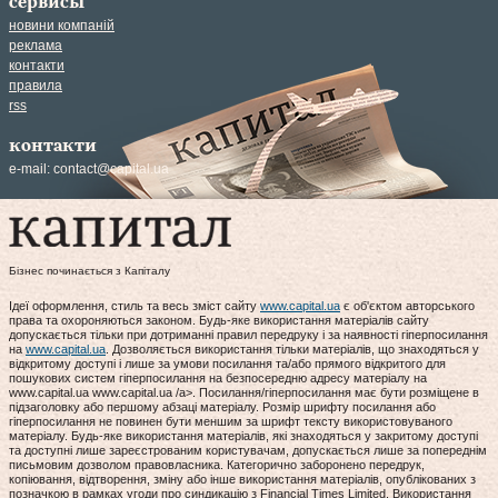
сервисы
новини компаній
реклама
контакти
правила
rss
контакти
e-mail:
contact@capital.ua
Бізнес починається з Капіталу
Ідеї оформлення, стиль та весь зміст сайту
www.capital.ua
є об'єктом авторського
права та охороняються законом. Будь-яке використання матеріалів сайту
допускається тільки при дотриманні правил передруку і за наявності гіперпосилання
на
www.capital.ua
. Дозволяється використання тільки матеріалів, що знаходяться у
відкритому доступі і лише за умови посилання та/або прямого відкритого для
пошукових систем гіперпосилання на безпосередню адресу матеріалу на
www.capital.ua www.capital.ua /a>. Посилання/гіперпосилання має бути розміщене в
підзаголовку або першому абзаці матеріалу. Розмір шрифту посилання або
гіперпосилання не повинен бути меншим за шрифт тексту використовуваного
матеріалу. Будь-яке використання матеріалів, які знаходяться у закритому доступі
та доступні лише зареєстрованим користувачам, допускається лише за попереднім
письмовим дозволом правовласника. Категорично заборонено передрук,
копіювання, відтворення, зміну або інше використання матеріалів, опублікованих з
позначкою в рамках угоди про синдикацію з Financial Times Limited. Використання