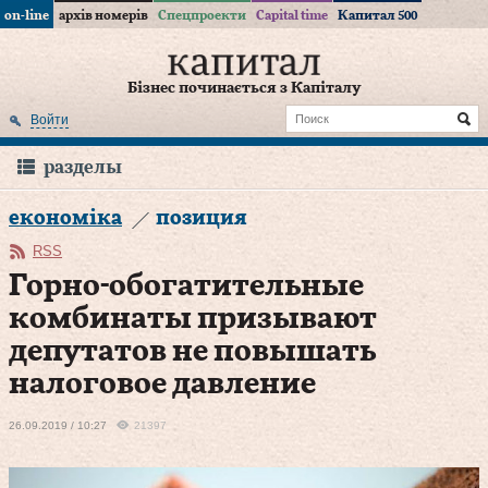
on-line
архів номерів
Спецпроекти
Capital time
Капитал 500
Бізнес починається з Капіталу
Войти
разделы
економіка
позиция
RSS
Горно-обогатительные
комбинаты призывают
депутатов не повышать
налоговое давление
26.09.2019 / 10:27
21397