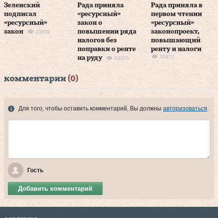
Зеленский
Рада приняла
Рада приняла в
подписал
«ресурсный»
первом чтении
«ресурсный»
закон о
«ресурсный»
закон
повышении ряда
законопроект,
33899
налогов без
повышающий
поправки о ренте
ренту и налоги
33972
на руду
33370
комментарии
(0)
Для того, чтобы оставить комментарий, Вы должны
авторизоваться
.
Гость
Добавить комментарий