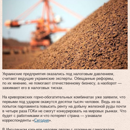
Украинские предприятия оказались под налоговым давлением,
считают ведущие украинские эксперты. Обещанные реформы,
по их мнению, не помогают отечественному бизнесу, а наоборот —
зажимают его в налоговых тисках.
На криворожских горно-обогатительных комбинатах уже заявили, что
первыми под ударом окажутся десятки тысяч человек. Ведь из-за
попыток парламента повысить ренту на добычу железной руды почти
в четыре раза ГОКи не смогут конкурировать на мировых рынках. Что
будет с работниками и что потеряет страна — узнавали
корреспонденты «
Сегодня
».
В Ингулецком карьере человек рядом с огромным самосвалом