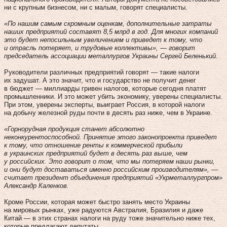
ни с крупным бизнесом, ни с малым, говорят специалисты.
«По нашим самым скромным оценкам, дополнительные затраты
наших предприятий составят 8,5 млрд в год. Для многих компаний
это будет непосильным увеличением и приведет к тому, что
и отрасль потеряет, и трудовые коллективы», — говорит
председатель ассоциации металлургов Украины Сергей Беленький.
Руководители различных предприятий говорят — такие налоги
их задушат. А это значит, что и государство не получит денег
в бюджет — миллиарды гривен налогов, которые сегодня платят
промышленники. И это может убить экономику, уверены специалисты.
При этом, уверены эксперты, выиграет Россия, в которой налоги
на добычу железной руды почти в десять раз ниже, чем в Украине.
«Горнорудная продукция станет абсолютно
неконкурентоспособной. Принятие этого законопроекта приведет
к тому, что отношение ренты к коммерческой прибыли
в украинских предприятий будет в десять раз выше, чем
у российских. Это говорит о том, что мы потеряем наши рынки,
и они будут доставаться именно российским производителям», —
считает президент объединения предприятий «Укрметаллургпром»
Александр Каленков.
Кроме России, которая может быстро занять место Украины
на мировых рынках, уже радуются Австралия, Бразилия и даже
Китай — в этих странах налоги на руду тоже значительно ниже тех,
которые предлагают депутаты.