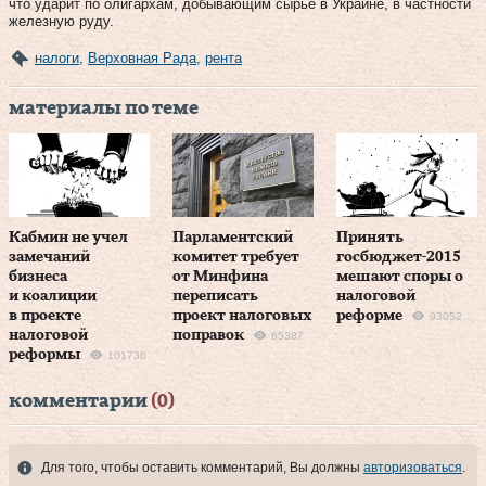
что ударит по олигархам, добывающим сырье в Украине, в частности
железную руду.
налоги
,
Верховная Рада
,
рента
материалы по теме
Кабмин не учел
Парламентский
Принять
замечаний
комитет требует
госбюджет-2015
бизнеса
от Минфина
мешают споры о
и коалиции
переписать
налоговой
в проекте
проект налоговых
реформе
93052
налоговой
поправок
65387
реформы
101736
комментарии
(0)
Для того, чтобы оставить комментарий, Вы должны
авторизоваться
.