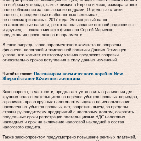
на выбросы углерода, самых низких в Европе и мире, размера ставок
налогообложения за пользование недрами. Отдельные ставки
налогов, определенные в абсолютных величинах,
не пересматривались с 2017 года. Это акцизный налог
на алкогольные напитки, рента за пользование сотовой радиосвязью
и другие», — сказал министр финансов Сергей Марченко,
представляя проект закона в парламенте.
В свою очередь глава парламентского комитета по вопросам
финансов, налоговой и таможенной политики Даниил Гетманцев
указал, что комитет ко второму чтению предложит поправки
относительно сроков вступления в силу данных изменений.
Читайте также:
Пассажиром космического корабля New
Shepard станет 82-летняя женщина
Законопроект, в частности, предлагает установить ограничения для
крупных налогоплательщиков на перенос убытков прошлых периодов,
ограничить права крупных налогоплательщиков на использование
накопленных убытков прошлых лет, запретить выезд за пределы
страны руководителям предприятий с налоговым долгом, сократить
предельные сроки регистрации плательщиками НДС налоговых
накладных и срок на включение налоговой накладной в состав
налогового кредита.
Также законопроектом предусмотрено повышение рентных платежей,