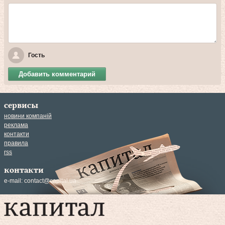
Гость
Добавить комментарий
сервисы
новини компаній
реклама
контакти
правила
rss
контакти
e-mail:
contact@capital.ua