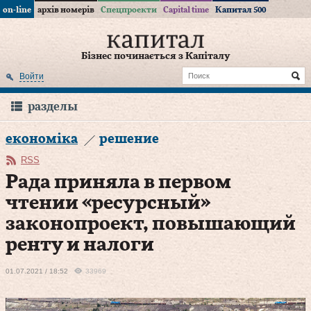
on-line
архів номерів
Спецпроекти
Capital time
Капитал 500
Бізнес починається з Капіталу
Войти
разделы
економіка
решение
RSS
Рада приняла в первом
чтении «ресурсный»
законопроект, повышающий
ренту и налоги
01.07.2021 / 18:52
33969