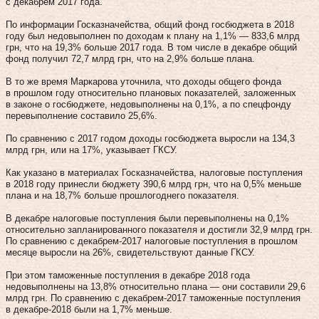
с декабрем 2017 года.
По информации Госказначейства, общий фонд госбюджета в 2018
году был недовыполнен по доходам к плану на 1,1% — 833,6 млрд
грн, что на 19,3% больше 2017 года. В том числе в декабре общий
фонд получил 72,7 млрд грн, что на 2,9% больше плана.
В то же время Маркарова уточнила, что доходы общего фонда
в прошлом году относительно плановых показателей, заложенных
в законе о госбюджете, недовыполнены на 0,1%, а по спецфонду
перевыполнение составило 25,6%.
По сравнению с 2017 годом доходы госбюджета выросли на 134,3
млрд грн, или на 17%, указывает ГКСУ.
Как указано в материалах Госказначейства, налоговые поступления
в 2018 году принесли бюджету 390,6 млрд грн, что на 0,5% меньше
плана и на 18,7% больше прошлогоднего показателя.
В декабре налоговые поступления были перевыполнены на 0,1%
относительно запланированного показателя и достигли 32,9 млрд грн.
По сравнению с декабрем-2017 налоговые поступления в прошлом
месяце выросли на 26%, свидетельствуют данные ГКСУ.
При этом таможенные поступления в декабре 2018 года
недовыполнены на 13,8% относительно плана — они составили 29,6
млрд грн. По сравнению с декабрем-2017 таможенные поступления
в декабре-2018 были на 1,7% меньше.