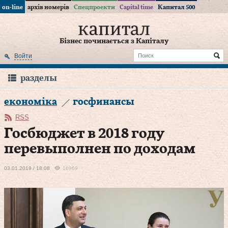
on-line
архів номерів
Спецпроекти
Capital time
Капитал 500
Бізнес починається з Капіталу
Войти
разделы
економіка
госфинансы
RSS
Госбюджет в 2018 году
перевыполнен по доходам
03.01.2019 / 18:08
16969