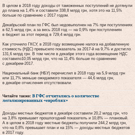
В целом в 2018 году доходы от таможенных поступлений не дотянули
до плана на 1,4% и составили 338,8 млрд грн, хотя это на 11,5%
больше по сравнению с 2017 годом.
Декабрьский план по ГФС был недовыполнен на 7% при поступлениях
в 62,5 млрд грн, а за весь 2018 год — на 0,9% при поступлениях
в бюджет за этот период в 729,4 млрд грн.
Как уточнило ГКСУ, в 2018 году возмещение налога на добавленную
стоимость (НДС) превысило показатель за 2017-й на 9,7% и достигло
131,6 млрд грн. В том числе в декабре этого года возмещение НДС
составило10,05 млрд грн, что на 11,4% больше по сравнению
с декабрем-2017.
Национальный банк (НБУ) перечислил в 2018 году на 5,9 млрд грн
или 11,7% меньше ожидаемого показателя — 44,6 млрд грн,
в декабре отчисления отсутствовали.
Читайте также:
В ГФС отчитались о количестве
легализированных «евроблях»
Доходы местных бюджетов в декабре составили 20,2 млрд грн, что
на 3,8% превышает прошлогодний показатель и 10,8% — плановый.
А в целом в 2018 году местные бюджеты получили 244,2 млрд грн,
что на 0,8% превышает план и на 15% — доходы местных бюджетов
в 2017 году.