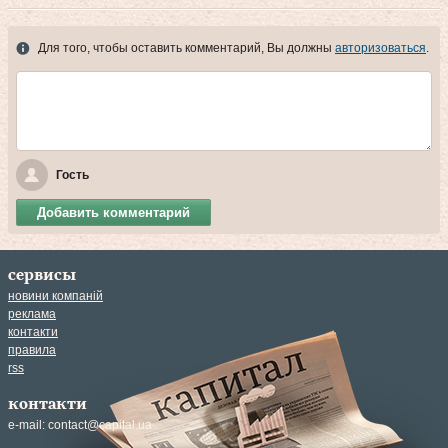
Для того, чтобы оставить комментарий, Вы должны
авторизоваться
.
Гость
Добавить комментарий
сервисы
новини компаній
реклама
контакти
правила
rss
контакти
e-mail:
contact@capital.ua