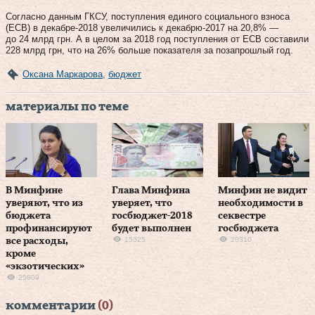
Согласно данным ГКСУ, поступления единого социального взноса
(ЕСВ) в декабре-2018 увеличились к декабрю-2017 на 20,8% —
до 24 млрд грн. А в целом за 2018 год поступления от ЕСВ составили
228 млрд грн, что на 26% больше показателя за позапрошлый год.
Оксана Маркарова
,
бюджет
материалы по теме
В Минфине
Глава Минфина
Минфин не видит
уверяют, что из
уверяет, что
необходимости в
бюджета
госбюджет-2018
секвестре
профинансируют
будет выполнен
госбюджета
15325
20310
все расходы,
кроме
«экзотических»
25809
комментарии
(0)