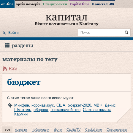
on-line
архів номерів
Спецпроекти
Capital time
Капитал 500
Бізнес починається з Капіталу
Войти
разделы
материалы по тегу
RSS
бюджет
С этим тегом чаще всего используют:
Минфин
,
коронавирус
,
США
,
бюджет-2020
,
МВФ
,
Денис
Шмыгаль
,
оборона
,
Госказначейство
,
Счетная палата
,
Кабмин
все
новости
публикации
фото
CapitalTV
Capital time
Спецпроекты