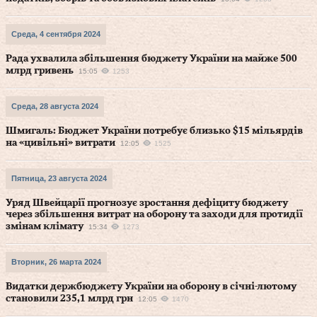
Среда, 4 сентября 2024
Рада ухвалила збільшення бюджету України на майже 500
млрд гривень
15:05
1253
Среда, 28 августа 2024
Шмигаль: Бюджет України потребує близько $15 мільярдів
на «цивільні» витрати
12:05
1525
Пятница, 23 августа 2024
Уряд Швейцарії прогнозує зростання дефіциту бюджету
через збільшення витрат на оборону та заходи для протидії
змінам клімату
15:34
1273
Вторник, 26 марта 2024
Видатки держбюджету України на оборону в січні-лютому
становили 235,1 млрд грн
12:05
1470