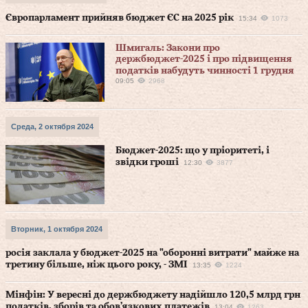
Європарламент прийняв бюджет ЄС на 2025 рік
15:34
1073
Шмигаль: Закони про
держбюджет-2025 і про підвищення
податків набудуть чинності 1 грудня
09:05
2968
Среда, 2 октября 2024
Бюджет-2025: що у пріоритеті, і
звідки гроші
12:30
3877
Вторник, 1 октября 2024
росія заклала у бюджет-2025 на "оборонні витрати" майже на
третину більше, ніж цього року, - ЗМІ
13:35
1224
Мінфін: У вересні до держбюджету надійшло 120,5 млрд грн
податків, зборів та обов’язкових платежів
13:04
1263