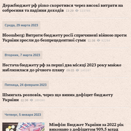
Держбюджет рф різко скоротився через високі витрати на
озброєння та падіння доходів
13:29
123766
Среда, 29 марта 2023
Bloomberg: Витрати бюджету росії спричинені війною проти
України зросли до безпрецедентної суми
11:38
82284
Вторник, 7 марта 2023
Нестача бюджету рф за перші два місяці 2023 року майже
наблизилася до річного плану
09:05
140197
Пятница, 24 февраля 2023
Шмигаль розповів, через що виник дефіцит бюджету
України
11:36
189390
Четверг, 5 января 2023
Мінфін: Бюджет України за 2022 рік
виконано з дефіцитом 909,5 млрд