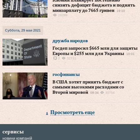
Кабмин планирует постепенно
снизить дефицит бюджета и поднять
минзарплату до 7665 гривен
19:10
26289
Суббота, 29 мая 2021
дружба народов
Госдеп запросил $665 млн для защиты
Европы и $255 млн для Украины
10:01
2
32731
госфинансы
В США хотят принять бюджет с
самыми высокими расходами со
Второй мировой
08:34
30754
Просмотреть еще
сервисы
новини компаній