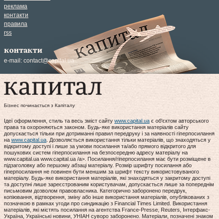
реклама
контакти
правила
rss
контакти
e-mail:
contact@capital.ua
Бізнес починається з Капіталу
Ідеї оформлення, стиль та весь зміст сайту
www.capital.ua
є об'єктом авторського
права та охороняються законом. Будь-яке використання матеріалів сайту
допускається тільки при дотриманні правил передруку і за наявності гіперпосилання
на
www.capital.ua
. Дозволяється використання тільки матеріалів, що знаходяться у
відкритому доступі і лише за умови посилання та/або прямого відкритого для
пошукових систем гіперпосилання на безпосередню адресу матеріалу на
www.capital.ua www.capital.ua /a>. Посилання/гіперпосилання має бути розміщене в
підзаголовку або першому абзаці матеріалу. Розмір шрифту посилання або
гіперпосилання не повинен бути меншим за шрифт тексту використовуваного
матеріалу. Будь-яке використання матеріалів, які знаходяться у закритому доступі
та доступні лише зареєстрованим користувачам, допускається лише за попереднім
письмовим дозволом правовласника. Категорично заборонено передрук,
копіювання, відтворення, зміну або інше використання матеріалів, опублікованих з
позначкою в рамках угоди про синдикацію з Financial Times Limited. Використання
матеріалів, які містять посилання на агентства France-Presse, Reuters, Інтерфакс-
Україна, Українські новини, УНІАН суворо заборонено. Матеріали, позначені знаком