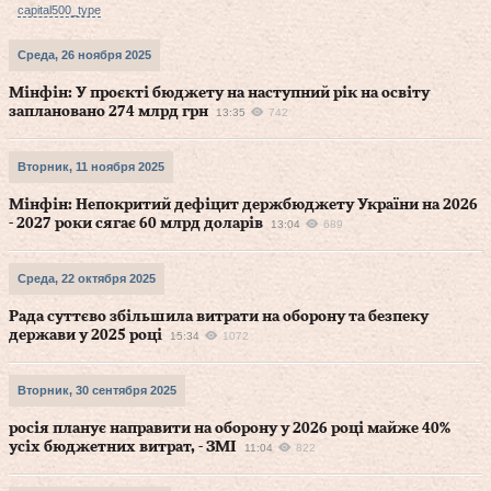
capital500_type
Среда, 26 ноября 2025
Мінфін: У проєкті бюджету на наступний рік на освіту
заплановано 274 млрд грн
13:35
742
Вторник, 11 ноября 2025
Мінфін: Непокритий дефіцит держбюджету України на 2026
- 2027 роки сягає 60 млрд доларів
13:04
689
Среда, 22 октября 2025
Рада суттєво збільшила витрати на оборону та безпеку
держави у 2025 році
15:34
1072
Вторник, 30 сентября 2025
росія планує направити на оборону у 2026 році майже 40%
усіх бюджетних витрат, - ЗМІ
11:04
822