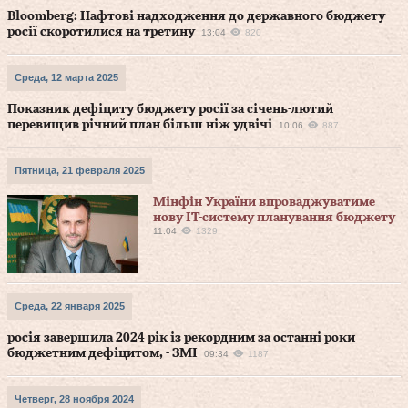
Bloomberg: Нафтові надходження до державного бюджету
росії скоротилися на третину
13:04
820
Среда, 12 марта 2025
Показник дефіциту бюджету росії за січень-лютий
перевищив річний план більш ніж удвічі
10:06
887
Пятница, 21 февраля 2025
Мінфін України впроваджуватиме
нову IT-систему планування бюджету
11:04
1329
Среда, 22 января 2025
росія завершила 2024 рік із рекордним за останні роки
бюджетним дефіцитом, - ЗМІ
09:34
1187
Четверг, 28 ноября 2024