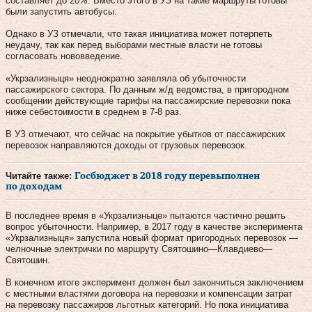
составляет до 20%. Вместо этого в УЗ на такие маршруты готовы
были запустить автобусы.
Однако в УЗ отмечали, что такая инициатива может потерпеть
неудачу, так как перед выборами местные власти не готовы
согласовать нововведение.
«Укрзализныця» неоднократно заявляла об убыточности
пассажирского сектора. По данным ж/д ведомства, в пригородном
сообщении действующие тарифы на пассажирские перевозки пока
ниже себестоимости в среднем в 7-8 раз.
В УЗ отмечают, что сейчас на покрытие убытков от пассажирских
перевозок направляются доходы от грузовых перевозок.
Читайте также:
Госбюджет в 2018 году перевыполнен
по доходам
В последнее время в «Укрзализныце» пытаются частично решить
вопрос убыточности. Например, в 2017 году в качестве эксперимента
«Укрзализныця» запустила новый формат пригородных перевозок —
челночные электрички по маршруту Святошино—Клавдиево—
Святошин.
В конечном итоге эксперимент должен был закончиться заключением
с местными властями договора на перевозки и компенсации затрат
на перевозку пассажиров льготных категорий. Но пока инициатива