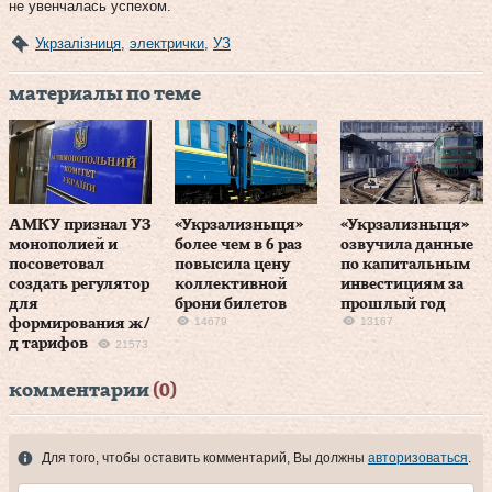
не увенчалась успехом.
Укрзалізниця
,
электрички
,
УЗ
материалы по теме
АМКУ признал УЗ
«Укрзализныця»
«Укрзализныця»
монополией и
более чем в 6 раз
озвучила данные
посоветовал
повысила цену
по капитальным
создать регулятор
коллективной
инвестициям за
для
брони билетов
прошлый год
14679
13167
формирования ж/
д тарифов
21573
комментарии
(0)
Для того, чтобы оставить комментарий, Вы должны
авторизоваться
.