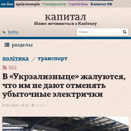
on-line
архів номерів
Спецпроекти
Capital time
Капитал 500
Бізнес починається з Капіталу
Войти
разделы
політика
транспорт
RSS
В «Укрзализныце» жалуются,
что им не дают отменять
убыточные электрички
03.01.2019 / 18:13
19164