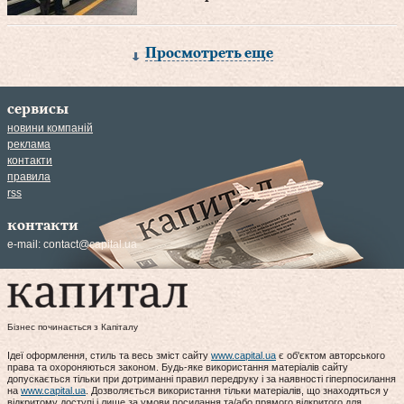
Просмотреть еще
сервисы
новини компаній
реклама
контакти
правила
rss
контакти
e-mail:
contact@capital.ua
Бізнес починається з Капіталу
Ідеї оформлення, стиль та весь зміст сайту
www.capital.ua
є об'єктом авторського
права та охороняються законом. Будь-яке використання матеріалів сайту
допускається тільки при дотриманні правил передруку і за наявності гіперпосилання
на
www.capital.ua
. Дозволяється використання тільки матеріалів, що знаходяться у
відкритому доступі і лише за умови посилання та/або прямого відкритого для