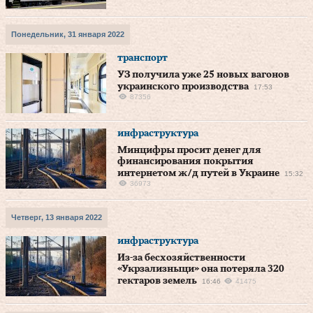
Понедельник, 31 января 2022
транспорт
УЗ получила уже 25 новых вагонов
украинского производства
17:53
87356
инфраструктура
Минцифры просит денег для
финансирования покрытия
интернетом ж/д путей в Украине
15:32
36973
Четверг, 13 января 2022
инфраструктура
Из-за бесхозяйственности
«Укрзализныци» она потеряла 320
гектаров земель
16:46
41475