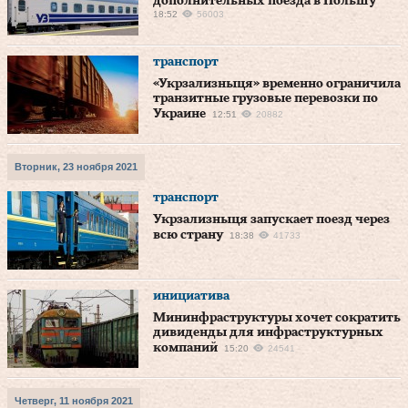
дополнительных поезда в Польшу
18:52
56003
транспорт
«Укрзализныця» временно ограничила
транзитные грузовые перевозки по
Украине
12:51
20882
Вторник, 23 ноября 2021
транспорт
Укрзализныця запускает поезд через
всю страну
18:38
41733
инициатива
Мининфраструктуры хочет сократить
дивиденды для инфраструктурных
компаний
15:20
24541
Четверг, 11 ноября 2021