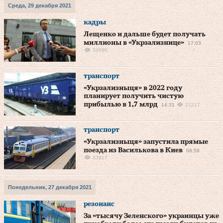
Среда, 29 декабря 2021
кадры
Лещенко и дальше будет получать
миллионы в «Укрзализнице»
17:03
34660
транспорт
«Укрзализныця» в 2022 году
планирует получить чистую
прибылью в 1,7 млрд
14:31
21217
транспорт
«Укрзализныця» запустила прямые
поезда из Василькова в Киев
08:59
33917
Понедельник, 27 декабря 2021
резонанс
За «тысячу Зеленского» украинцы уже