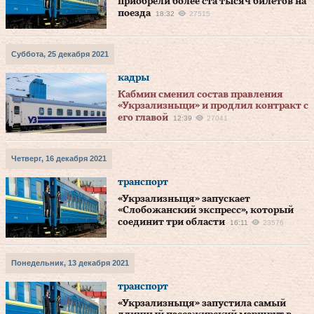
приобрели более ста тысяч билетов на
поезда
18:32
27515
Суббота, 25 декабря 2021
кадры
Кабмин сменил состав правления
«Укрзализныци» и продлил контракт с
его главой
12:39
27041
Четверг, 16 декабря 2021
транспорт
«Укрзализныця» запускает
«Слобожанский экспресс», который
соединит три области
16:11
23576
Понедельник, 13 декабря 2021
транспорт
«Укрзализныця» запустила самый