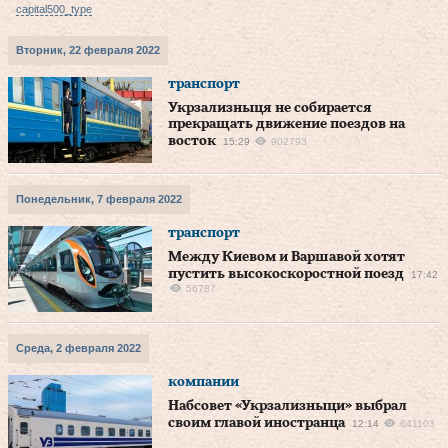
capital500_type
Вторник, 22 февраля 2022
транспорт
Укрзализныця не собирается
прекращать движение поездов на
восток
15:29
902793
Понедельник, 7 февраля 2022
транспорт
Между Киевом и Варшавой хотят
пустить высокоскоростной поезд
17:42
56787
Среда, 2 февраля 2022
компании
Набсовет «Укрзализныци» выбрал
своим главой иностранца
12:14
641103