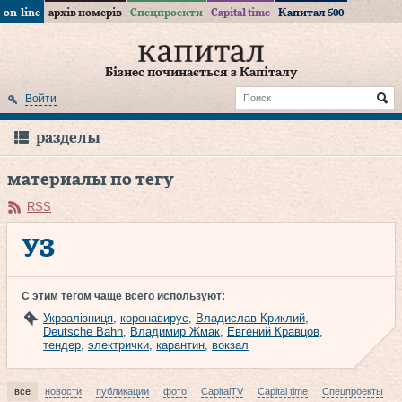
on-line
архів номерів
Спецпроекти
Capital time
Капитал 500
Бізнес починається з Капіталу
Войти
разделы
материалы по тегу
RSS
УЗ
С этим тегом чаще всего используют:
Укрзалізниця
,
коронавирус
,
Владислав Криклий
,
Deutsche Bahn
,
Владимир Жмак
,
Евгений Кравцов
,
тендер
,
электрички
,
карантин
,
вокзал
все
новости
публикации
фото
CapitalTV
Capital time
Спецпроекты