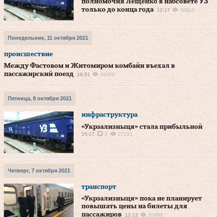
полномочия Лещенко в набсовете УЗ
только до конца года
12:17
30810
Понедельник, 11 октября 2021
происшествие
Между Фастовом и Житомиром комбайн въехал в
пассажирский поезд
18:51
36469
Пятница, 8 октября 2021
инфраструктура
«Укрзализныця» стала прибыльной
15:17
2
27221
Четверг, 7 октября 2021
транспорт
«Укрзализныця» пока не планирует
повышать цены на билеты для
пассажиров
12:13
26698