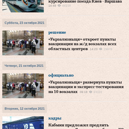
курсирование поезда Киев - Варшава
14:48
44218
Суббота, 23 октября 2021
решение
«Укрзализныця» откроет пункты
вакцинации на ж/д вокзалах всех
областных центров
14:23
29976
Четверг, 21 октября 2021
официально
«Укрзализныця» развернула пункты
вакцинации и экспресс-тестирования
на 10 вокзалах
09:18
23322
Вторник, 12 октября 2021
кадры
Кабмин предложил продлить