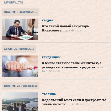
capital500_type
Вторник, 1 декабря 2015
кадры
Кто такой новый секретарь
Киевсовета
19:08
21334
Среда, 25 ноября 2015
тенденции
В Киеве стали больше жениться, а
разводиться мешают кредиты
11:54
1
65906
Вторник, 24 ноября 2015
столица
Подольский мост если и достроят, то
очень нескоро
11:41
149755