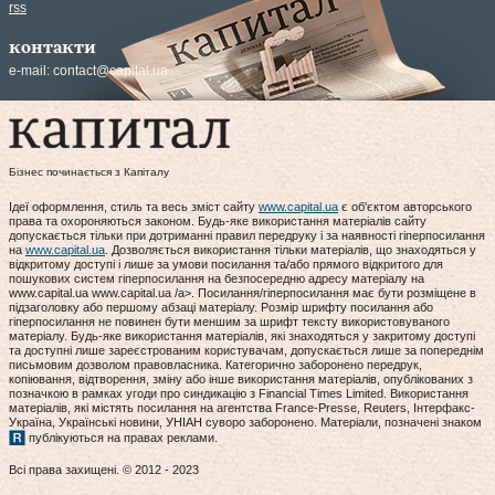
rss
контакти
e-mail:
contact@capital.ua
Бізнес починається з Капіталу
Ідеї оформлення, стиль та весь зміст сайту
www.capital.ua
є об'єктом авторського
права та охороняються законом. Будь-яке використання матеріалів сайту
допускається тільки при дотриманні правил передруку і за наявності гіперпосилання
на
www.capital.ua
. Дозволяється використання тільки матеріалів, що знаходяться у
відкритому доступі і лише за умови посилання та/або прямого відкритого для
пошукових систем гіперпосилання на безпосередню адресу матеріалу на
www.capital.ua www.capital.ua /a>. Посилання/гіперпосилання має бути розміщене в
підзаголовку або першому абзаці матеріалу. Розмір шрифту посилання або
гіперпосилання не повинен бути меншим за шрифт тексту використовуваного
матеріалу. Будь-яке використання матеріалів, які знаходяться у закритому доступі
та доступні лише зареєстрованим користувачам, допускається лише за попереднім
письмовим дозволом правовласника. Категорично заборонено передрук,
копіювання, відтворення, зміну або інше використання матеріалів, опублікованих з
позначкою в рамках угоди про синдикацію з Financial Times Limited. Використання
матеріалів, які містять посилання на агентства France-Presse, Reuters, Інтерфакс-
Україна, Українські новини, УНІАН суворо заборонено. Матеріали, позначені знаком
публікуються на правах реклами.
Всі права захищені. © 2012 - 2023