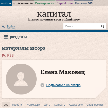
on-line
архів номерів
Спецпроекти
Capital time
Капитал 500
Бізнес починається з Капіталу
Войти
разделы
материалы автора
RSS
Елена Маковец
Подписаться на автора
все
новости
публикации
фото
CapitalTV
Capital time
Спецпроекты