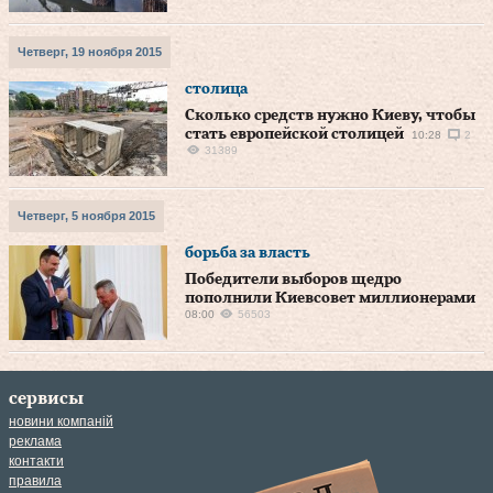
Четверг, 19 ноября 2015
столица
Сколько средств нужно Киеву, чтобы
стать европейской столицей
10:28
2
31389
Четверг, 5 ноября 2015
борьба за власть
Победители выборов щедро
пополнили Киевсовет миллионерами
08:00
56503
сервисы
новини компаній
реклама
контакти
правила