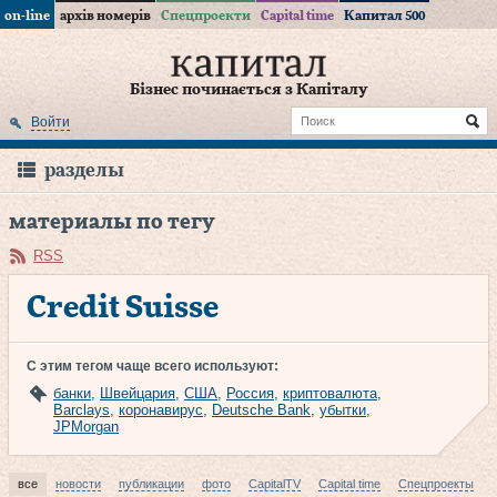
on-line
архів номерів
Спецпроекти
Capital time
Капитал 500
Бізнес починається з Капіталу
Войти
разделы
материалы по тегу
RSS
Credit Suisse
С этим тегом чаще всего используют:
банки
,
Швейцария
,
США
,
Россия
,
криптовалюта
,
Barclays
,
коронавирус
,
Deutsche Bank
,
убытки
,
JPMorgan
все
новости
публикации
фото
CapitalTV
Capital time
Спецпроекты