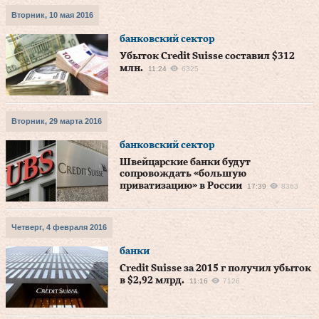
Вторник, 10 мая 2016
банковский сектор
Убыток Credit Suisse составил $312
млн.
11:24
6325
Вторник, 29 марта 2016
банковский сектор
Швейцарские банки будут
сопровождать «большую
приватизацию» в России
17:39
8363
Четверг, 4 февраля 2016
банки
Credit Suisse за 2015 г получил убыток
в $2,92 млрд.
11:16
7126