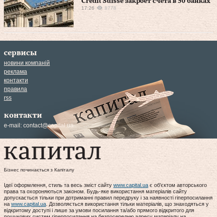
Credit Suisse закроет счета в 50 банках
17:26
8778
сервисы
новини компаній
реклама
контакти
правила
rss
контакти
e-mail:
contact@capital.ua
Бізнес починається з Капіталу
Ідеї оформлення, стиль та весь зміст сайту
www.capital.ua
є об'єктом авторського
права та охороняються законом. Будь-яке використання матеріалів сайту
допускається тільки при дотриманні правил передруку і за наявності гіперпосилання
на
www.capital.ua
. Дозволяється використання тільки матеріалів, що знаходяться у
відкритому доступі і лише за умови посилання та/або прямого відкритого для
пошукових систем гіперпосилання на безпосередню адресу матеріалу на