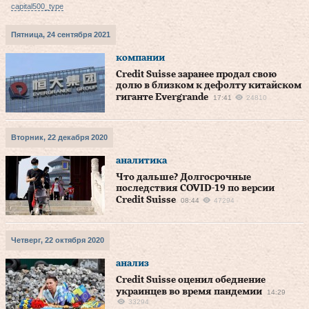
capital500_type
Пятница, 24 сентября 2021
компании
Credit Suisse заранее продал свою
долю в близком к дефолту китайском
гиганте Evergrande
17:41
24810
Вторник, 22 декабря 2020
аналитика
Что дальше? Долгосрочные
последствия COVID-19 по версии
Credit Suisse
08:44
47294
Четверг, 22 октября 2020
анализ
Credit Suisse оценил обеднение
украинцев во время пандемии
14:29
33294