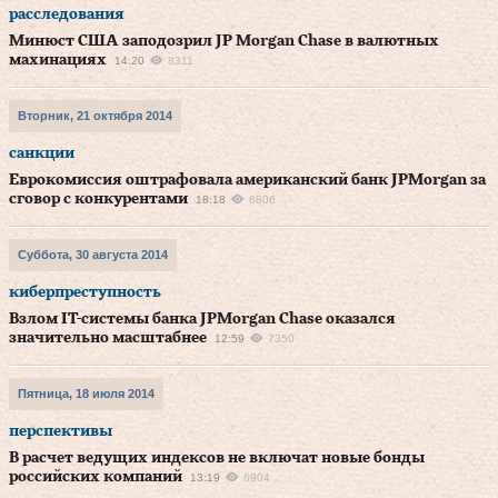
расследования
Минюст США заподозрил JP Morgan Chase в валютных
махинациях
14:20
8311
Вторник, 21 октября 2014
санкции
Еврокомиссия оштрафовала американский банк JPMorgan за
сговор с конкурентами
18:18
6806
Суббота, 30 августа 2014
киберпреступность
Взлом IT-системы банка JPMorgan Chase оказался
значительно масштабнее
12:59
7350
Пятница, 18 июля 2014
перспективы
В расчет ведущих индексов не включат новые бонды
российских компаний
13:19
6904