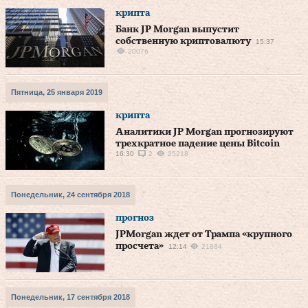
крипта
Банк JP Morgan выпустит
собственную криптовалюту
15:37
20076
Пятница, 25 января 2019
крипта
Аналитики JP Morgan прогнозируют
трехкратное падение цены Bitcoin
16:30
2
25218
Понедельник, 24 сентября 2018
прогноз
JPMorgan ждет от Трампа «крупного
просчета»
12:14
21884
Понедельник, 17 сентября 2018