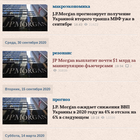
макроэкономика
J.P.Morgan прогнозирует получение
Украиной второго транша МВФ уже в
сентябре
16:43
21622
Среда, 30 сентября 2020
резонанс
JP Morgan выплатит почти $1 млрд за
манипуляцию фьючерсами
19:34
2
30836
Вторник, 15 сентября 2020
прогноз
J.P. Morgan ожидает снижения ВВП
Украины в 2020 году на 4% и отскок на
6% в следующем
19:18
13336
Суббота, 14 марта 2020