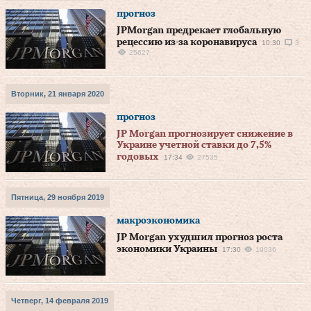
прогноз
JPMorgan предрекает глобальную
рецессию из-за коронавируса
10:30
3
25627
Вторник, 21 января 2020
прогноз
JP Morgan прогнозирует снижение в
Украине учетной ставки до 7,5%
годовых
17:34
27535
Пятница, 29 ноября 2019
макроэкономика
JP Morgan ухудшил прогноз роста
экономики Украины
17:30
19036
Четверг, 14 февраля 2019