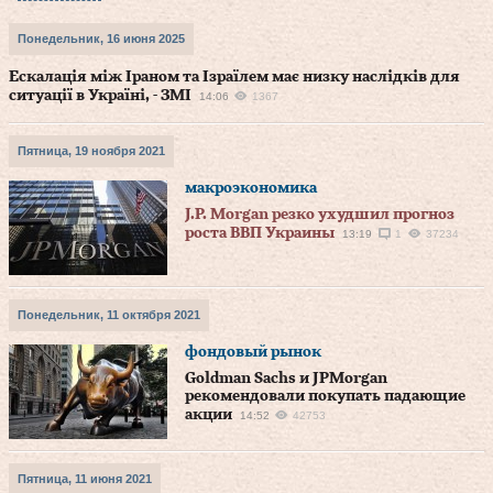
Понедельник, 16 июня 2025
Ескалація між Іраном та Ізраїлем має низку наслідків для
ситуації в Україні, - ЗМІ
14:06
1367
Пятница, 19 ноября 2021
макроэкономика
J.P. Morgan резко ухудшил прогноз
роста ВВП Украины
13:19
1
37234
Понедельник, 11 октября 2021
фондовый рынок
Goldman Sachs и JPMorgan
рекомендовали покупать падающие
акции
14:52
42753
Пятница, 11 июня 2021