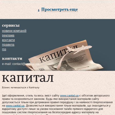
Просмотреть еще
сервисы
новини компаній
реклама
контакти
правила
rss
контакти
e-mail:
contact@capital.ua
Бізнес починається з Капіталу
Ідеї оформлення, стиль та весь зміст сайту
www.capital.ua
є об'єктом авторського
права та охороняються законом. Будь-яке використання матеріалів сайту
допускається тільки при дотриманні правил передруку і за наявності гіперпосилання
на
www.capital.ua
. Дозволяється використання тільки матеріалів, що знаходяться у
відкритому доступі і лише за умови посилання та/або прямого відкритого для
пошукових систем гіперпосилання на безпосередню адресу матеріалу на