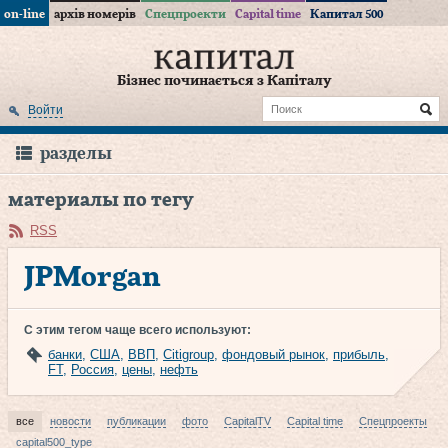
on-line
архів номерів
Спецпроекти
Capital time
Капитал 500
Бізнес починається з Капіталу
Войти
разделы
материалы по тегу
RSS
JPMorgan
С этим тегом чаще всего используют:
банки
,
США
,
ВВП
,
Citigroup
,
фондовый рынок
,
прибыль
,
FT
,
Россия
,
цены
,
нефть
все
новости
публикации
фото
CapitalTV
Capital time
Спецпроекты
capital500_type