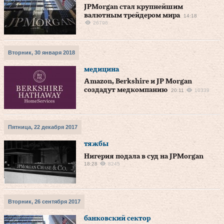
JPMorgan стал крупнейшим
валютным трейдером мира
14:18
26796
Вторник, 30 января 2018
медицина
Amazon, Berkshire и JP Morgan
создадут медкомпанию
20:11
10339
Пятница, 22 декабря 2017
тяжбы
Нигерия подала в суд на JPMorgan
18:28
8245
Вторник, 26 сентября 2017
банковский сектор