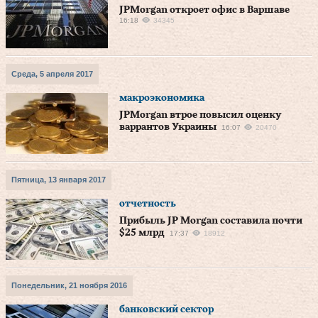
JPMorgan откроет офис в Варшаве
16:18
34345
Среда, 5 апреля 2017
макроэкономика
JPMorgan втрое повысил оценку
варрантов Украины
16:07
20470
Пятница, 13 января 2017
отчетность
Прибыль JP Morgan составила почти
$25 млрд
17:37
18912
Понедельник, 21 ноября 2016
банковский сектор