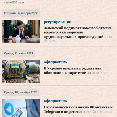
capital500_type
Вторник, 4 января 2022
регулирование
Зеленский подписал закон об отмене
маркировки марками
аудиовизуальных произведений
15:27
41762
Среда, 21 июля 2021
официально
В Украине впервые предъявили
обвинения в пиратстве
10:50
20532
Среда, 16 декабря 2020
официально
Еврокомиссия обвинила ВКонтакте и
Telegram в пиратстве
08:57
1
29633