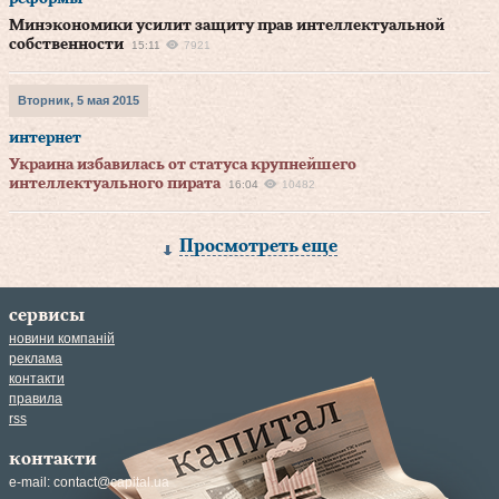
Минэкономики усилит защиту прав интеллектуальной
собственности
15:11
7921
Вторник, 5 мая 2015
интернет
Украина избавилась от статуса крупнейшего
интеллектуального пирата
16:04
10482
Просмотреть еще
сервисы
новини компаній
реклама
контакти
правила
rss
контакти
e-mail:
contact@capital.ua