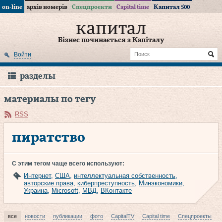
on-line
архів номерів
Спецпроекти
Capital time
Капитал 500
Бізнес починається з Капіталу
Войти
разделы
материалы по тегу
RSS
пиратство
С этим тегом чаще всего используют:
Интернет
,
США
,
интеллектуальная собственность
,
авторские права
,
киберпреступность
,
Минэкономики
,
Украина
,
Microsoft
,
МВД
,
ВКонтакте
все
новости
публикации
фото
CapitalTV
Capital time
Спецпроекты