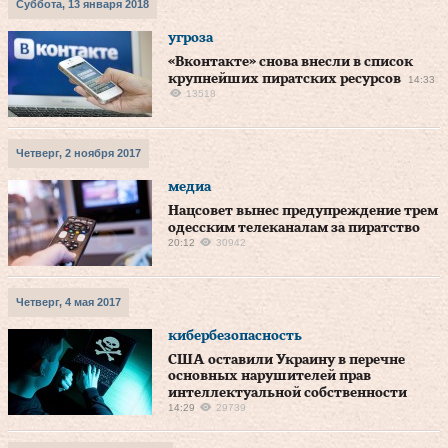
Суббота, 13 января 2018
угроза
«Вконтакте» снова внесли в список
крупнейших пиратских ресурсов
14:33
13518
Четверг, 2 ноября 2017
медиа
Нацсовет вынес предупреждение трем
одесским телеканалам за пиратство
20:12
30942
Четверг, 4 мая 2017
кибербезопасность
США оставили Украину в перечне
основных нарушителей прав
интеллектуальной собственности
14:29
29739