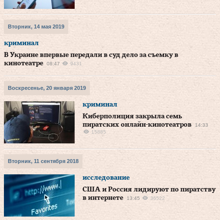
Вторник, 14 мая 2019
криминал
В Украине впервые передали в суд дело за съемку в
кинотеатре
08:47
9431
Воскресенье, 20 января 2019
криминал
Киберполиция закрыла семь
пиратских онлайн-кинотеатров
14:33
15885
Вторник, 11 сентября 2018
исследование
США и Россия лидируют по пиратству
в интернете
13:45
36522