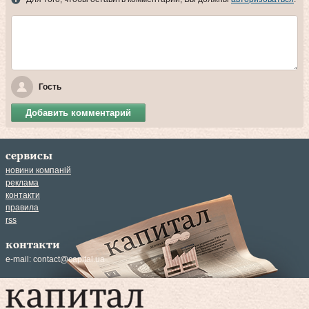
Гость
Добавить комментарий
сервисы
новини компаній
реклама
контакти
правила
rss
контакти
e-mail:
contact@capital.ua