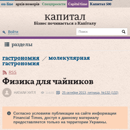
on-line
архів номерів
Спецпроекти
Capital time
Капитал 500
Бізнес починається з Капіталу
Войти
разделы
гастрономия
молекулярная
гастрономия
RSS
Физика для чайников
НАТАЛИ УИТЛ
25 октября 2013, пятница, №132 (132)
11620
Согласно условиям публикации на сайте информации
Financial Times, доступ к данному материалу
предоставляется только на территории Украины.