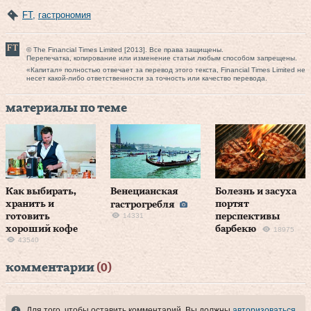
FT
,
гастрономия
© The Financial Times Limited [2013]. Все права защищены.
Перепечатка, копирование или изменение статьи любым способом запрещены.
«Капитал» полностью отвечает за перевод этого текста, Financial Times Limited не
несет какой-либо ответственности за точность или качество перевода.
материалы по теме
Как выбирать,
Венецианская
Болезнь и засуха
хранить и
портят
гастрогребля
готовить
14331
перспективы
хороший кофе
барбекю
18975
43540
комментарии
(0)
Для того, чтобы оставить комментарий, Вы должны
авторизоваться
.