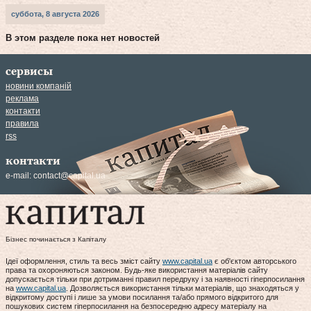
суббота, 8 августа 2026
В этом разделе пока нет новостей
сервисы
новини компаній
реклама
контакти
правила
rss
контакти
e-mail:
contact@capital.ua
Бізнес починається з Капіталу
Ідеї оформлення, стиль та весь зміст сайту
www.capital.ua
є об'єктом авторського
права та охороняються законом. Будь-яке використання матеріалів сайту
допускається тільки при дотриманні правил передруку і за наявності гіперпосилання
на
www.capital.ua
. Дозволяється використання тільки матеріалів, що знаходяться у
відкритому доступі і лише за умови посилання та/або прямого відкритого для
пошукових систем гіперпосилання на безпосередню адресу матеріалу на