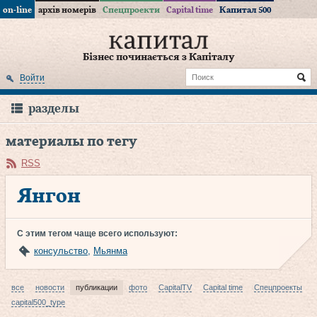
on-line
архів номерів
Спецпроекти
Capital time
Капитал 500
Бізнес починається з Капіталу
Войти
разделы
материалы по тегу
RSS
Янгон
С этим тегом чаще всего используют:
консульство
,
Мьянма
все
новости
публикации
фото
CapitalTV
Capital time
Спецпроекты
capital500_type