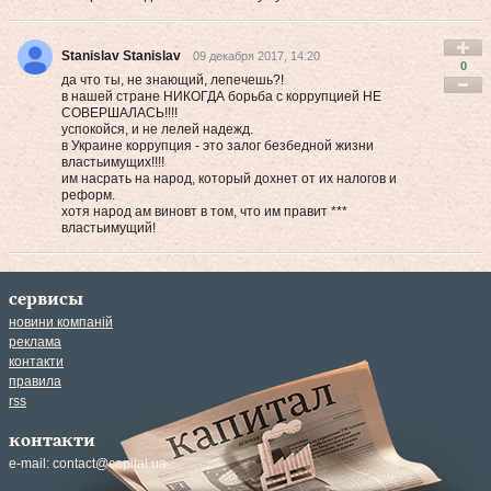
Stanislav Stanislav
09 декабря 2017, 14:20
0
да что ты, не знающий, лепечешь?!
в нашей стране НИКОГДА борьба с коррупцией НЕ
СОВЕРШАЛАСЬ!!!!
успокойся, и не лелей надежд.
в Украине коррупция - это залог безбедной жизни
властьимущих!!!!
им насрать на народ, который дохнет от их налогов и
реформ.
хотя народ ам виновт в том, что им правит ***
властьимущий!
сервисы
новини компаній
реклама
контакти
правила
rss
контакти
e-mail:
contact@capital.ua