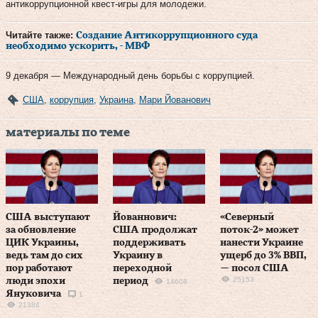
антикоррупционной квест-игры для молодежи.
Читайте также:
Создание Антикоррупционного суда
необходимо ускорить, - МВФ
9 декабря — Международный день борьбы с коррупцией.
США
,
коррупция
,
Украина
,
Мари Йованович
материалы по теме
США выступают
Йованнович:
«Северный
за обновление
США продолжат
поток-2» может
ЦИК Украины,
поддерживать
нанести Украине
ведь там до сих
Украину в
ущерб до 3% ВВП,
пор работают
переходной
— посол США
25153
люди эпохи
период
14608
Януковича
1
21384