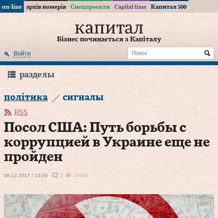
on-line
архів номерів
Спецпроекти
Capital time
Капитал 500
Бізнес починається з Капіталу
Войти
разделы
політика
сигналы
RSS
Посол США: Путь борьбы с
коррупцией в Украине еще не
пройден
09.12.2017 / 13:59
3
34935