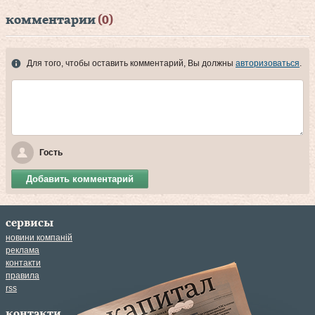
комментарии
(0)
Для того, чтобы оставить комментарий, Вы должны
авторизоваться
.
Гость
Добавить комментарий
сервисы
новини компаній
реклама
контакти
правила
rss
контакти