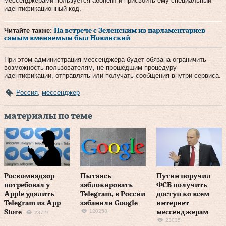
мессенджерами пользуется абонент и присвоить ему специальный
идентификационный код.
Читайте также:
На встрече с Зеленским из парламентариев
самым вменяемым был Новинский
При этом администрация мессенджера будет обязана ограничить
возможность пользователям, не прошедшим процедуру
идентификации, отправлять или получать сообщения внутри сервиса.
Россия
,
мессенджер
материалы по теме
Роскомнадзор
Пытаясь
Путин поручил
потребовал у
заблокировать
ФСБ получить
Apple удалить
Telegram, в России
доступ ко всем
Telegram из App
забанили Google
интернет-
120258
Store
мессенджерам
23721
23035