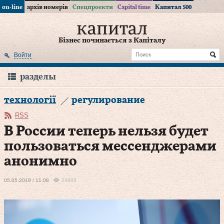
on-line
архів номерів
Спецпроекти
Capital time
Капитал 500
Бізнес починається з Капіталу
Войти
разделы
технології
регулирование
RSS
В России теперь нельзя будет
пользоваться мессенджерами
анонимно
05.05.2019 / 11:08
24605