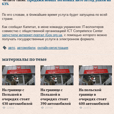
Читайте также:
Продажи новых легковых авто за год упали на
63%
По его словам, в ближайшее время услуга будет запущена по всей
стране.
Как сообщал Капитал, в июне команда украинских IT-волонтеров
совместно с общественной организацией ICT Competence Center
запустили интернет-портал iGov.org.ua
, с помощью которого можно
получать государственные услуги в электронном формате.
авто
,
автомобили
,
онлайн-регистрация
материалы по теме
На границе с
На границе с
На польской
Польшей в
Польшей в
границе в
очередях стоят
очередях стоят
очередях стоят
430 автомобилей
390 автомобилей
600 автомобилей
12933
20709
21571