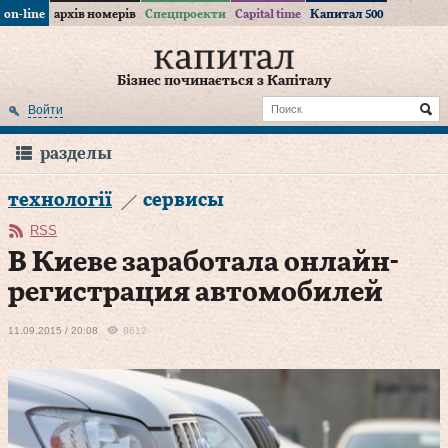
on-line
архів номерів
Спецпроекти
Capital time
Капитал 500
Бізнес починається з Капіталу
Войти
разделы
технології
сервисы
RSS
В Киеве заработала онлайн-
регистрация автомобилей
11.09.2015 / 20:08
8612