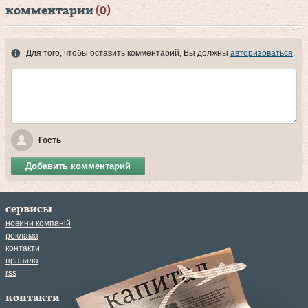
комментарии
(0)
Для того, чтобы оставить комментарий, Вы должны
авторизоваться
.
Гость
Добавить комментарий
сервисы
новини компаній
реклама
контакти
правила
rss
контакти