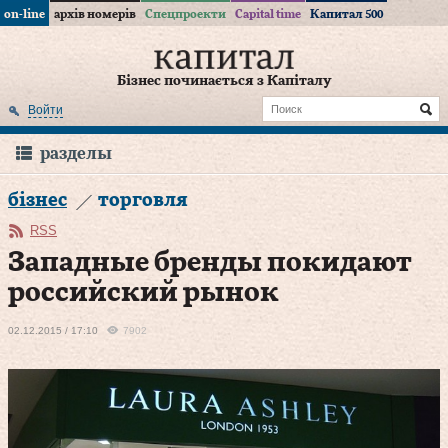
on-line
архів номерів
Спецпроекти
Capital time
Капитал 500
Бізнес починається з Капіталу
Войти
разделы
бізнес
торговля
RSS
Западные бренды покидают
российский рынок
02.12.2015 / 17:10
7902