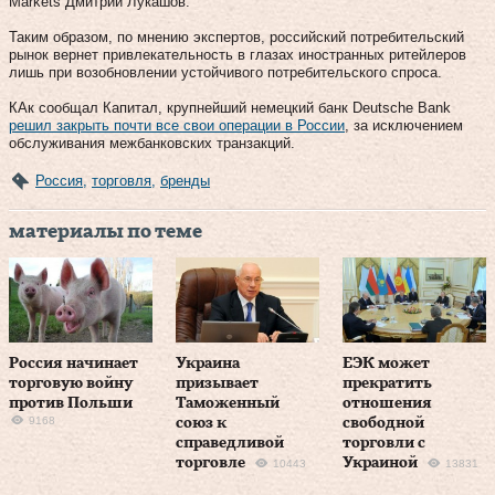
Markets Дмитрий Лукашов.
Таким образом, по мнению экспертов, российский потребительский
рынок вернет привлекательность в глазах иностранных ритейлеров
лишь при возобновлении устойчивого потребительского спроса.
КАк сообщал Капитал, крупнейший немецкий банк Deutsche Bank
решил закрыть почти все свои операции в России
, за исключением
обслуживания межбанковских транзакций.
Россия
,
торговля
,
бренды
материалы по теме
Россия начинает
Украина
ЕЭК может
торговую войну
призывает
прекратить
против Польши
Таможенный
отношения
9168
союз к
свободной
справедливой
торговли с
торговле
Украиной
10443
13831