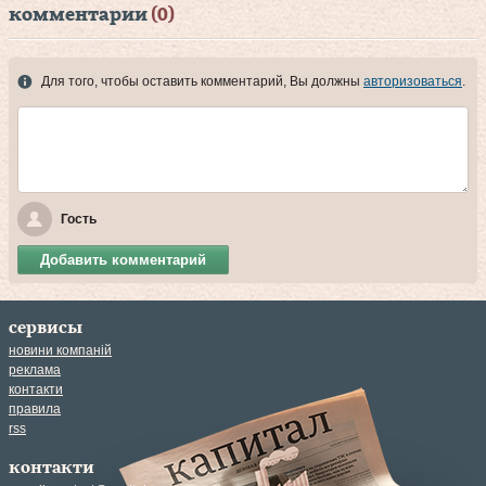
комментарии
(0)
Для того, чтобы оставить комментарий, Вы должны
авторизоваться
.
Гость
Добавить комментарий
сервисы
новини компаній
реклама
контакти
правила
rss
контакти