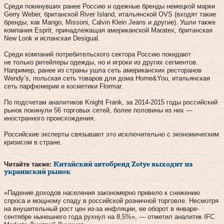
Среди покинувших ранее Россию и одежные бренды немецкой марки
Gerry Weber, британской River Island, итальянской OVS (входят такие
бренды, как Mango, Missoni, Calvin Klein Jeans и другие). Ушли также
компания Esprit, принадлежащая американской Maratex, британская
New Look и испанская Desigual.
Среди компаний потребительского сектора Россию покидают
не только ритейлеры одежды, но и игроки из других сегментов.
Например, ранее из страны ушла сеть американских ресторанов
Wendy’s, польская сеть товаров для дома Home&You, итальянская
сеть парфюмерии и косметики Flormar.
По подсчетам аналитиков Knight Frank, за 2014-2015 годы российский
рынок покинули 56 торговых сетей, более половины из них —
иностранного происхождения.
Российские эксперты связывают это исключительно с экономическим
кризисом в стране.
Читайте также:
Китайский автобренд Zotye выходит на
украинский рынок
«Падение доходов населения закономерно привело к снижению
спроса и мощному спаду в российской розничной торговле. Несмотря
на внушительный рост цен из-за инфляции, ее оборот в январе-
сентябре нынешнего года рухнул на 8,5%», — отметил аналитик IFC