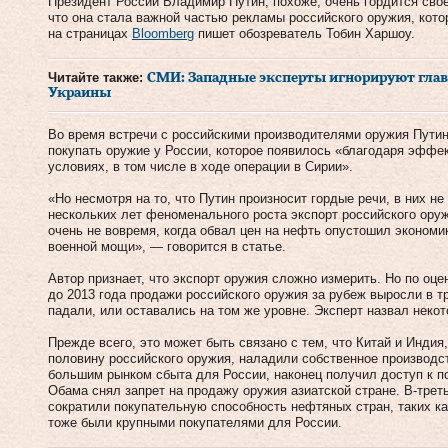
Президент России Владимир Путин, похоже, очень гордится свое
что она стала важной частью рекламы российского оружия, кото
на страницах
Bloomberg
пишет обозреватель Тобин Харшоу.
Читайте также:
СМИ: Западные эксперты игнорируют гла
Украины
Во время встречи с российскими производителями оружия Пути
покупать оружие у России, которое появилось «благодаря эффе
условиях, в том числе в ходе операции в Сирии».
«Но несмотря на то, что Путин произносит гордые речи, в них н
нескольких лет феноменального роста экспорт российского оруж
очень не вовремя, когда обвал цен на нефть опустошил эконом
военной мощи», — говорится в статье.
Автор признает, что экспорт оружия сложно измерить. Но по оце
до 2013 года продажи российского оружия за рубеж выросли в тр
падали, или оставались на том же уровне. Эксперт назвал некот
Прежде всего, это может быть связано с тем, что Китай и Индия
половину российского оружия, наладили собственное производст
большим рынком сбыта для России, наконец получил доступ к п
Обама снял запрет на продажу оружия азиатской стране. В-трет
сократили покупательную способность нефтяных стран, таких ка
тоже были крупными покупателями для России.