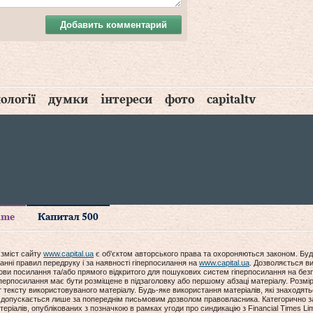
Добавить комментарий
ології
думки
інтереси
фото
capitaltv
time
Капитал 500
 зміст сайту
www.capital.ua
є об'єктом авторського права та охороняються законом. Буд
анні правил передруку і за наявності гіперпосилання на
www.capital.ua
. Дозволяється ви
мови посилання та/або прямого відкритого для пошукових систем гіперпосилання на без
гіперпосилання має бути розміщене в підзаголовку або першому абзаці матеріалу. Розм
ексту використовуваного матеріалу. Будь-яке використання матеріалів, які знаходять
допускається лише за попереднім письмовим дозволом правовласника. Категорично за
еріалів, опублікованих з позначкою в рамках угоди про синдикацію з Financial Times Lim