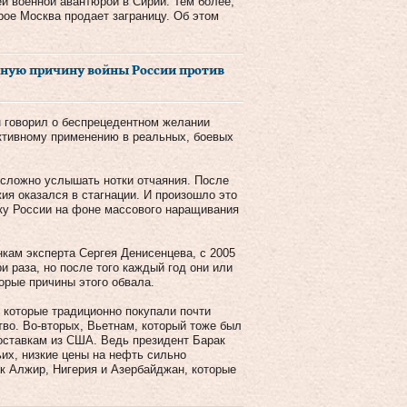
й военной авантюрой в Сирии. Тем более,
рое Москва продает заграницу. Об этом
вную причину войны России против
н говорил о беспрецедентном желании
ктивному применению в реальных, боевых
е сложно услышать нотки отчаяния. После
ия оказался в стагнации. И произошло это
ику России на фоне массового наращивания
нкам эксперта Сергея Денисенцева, с 2005
и раза, но после того каждый год они или
орые причины этого обвала.
, которые традиционно покупали почти
во. Во-вторых, Вьетнам, который тоже был
оставкам из США. Ведь президент Барак
ьих, низкие цены на нефть сильно
к Алжир, Нигерия и Азербайджан, которые