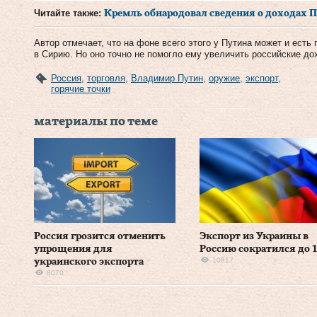
Читайте также:
Кремль обнародовал сведения о доходах Пу
Автор отмечает, что на фоне всего этого у Путина может и есть
в Сирию. Но оно точно не помогло ему увеличить российские до
Россия
,
торговля
,
Владимир Путин
,
оружие
,
экспорт
,
горячие точки
материалы по теме
Россия грозится отменить
Экспорт из Украины в
упрощения для
Россию сократился до 
10617
украинского экспорта
8070