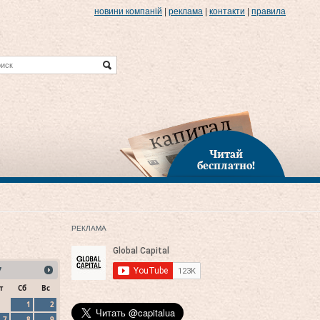
новини компаній
|
реклама
|
контакти
|
правила
Читай
бесплатно!
РЕКЛАМА
7
т
Сб
Вс
1
2
7
8
9