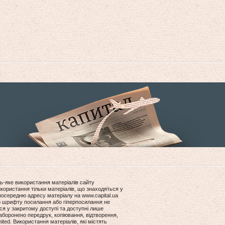
ь-яке використання матеріалів сайту
користання тільки матеріалів, що знаходяться у
посередню адресу матеріалу на www.capital.ua
ір шрифту посилання або гіперпосилання не
ся у закритому доступі та доступні лише
боронено передрук, копіювання, відтворення,
ited. Використання матеріалів, які містять