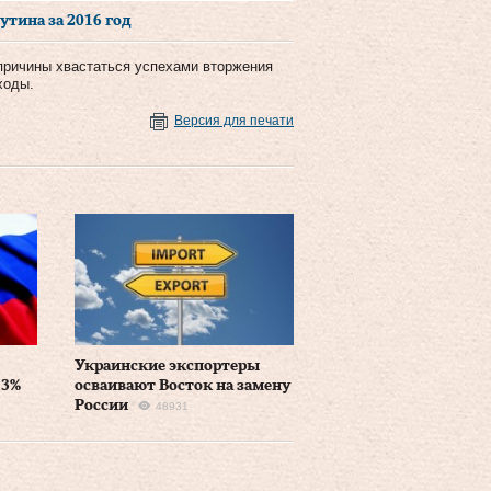
тина за 2016 год
 причины хвастаться успехами вторжения
ходы.
Версия для печати
Украинские экспортеры
13%
осваивают Восток на замену
России
48931