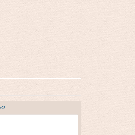
ься
.