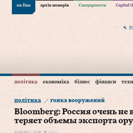
on-line
архів номерів
Спецпроекти
Capital 
В
політика
економіка
бізнес
фінанси
техн
політика
гонка вооружений
Bloomberg: Россия очень не 
теряет объемы экспорта ор
27.04.2017 / 10:59
44087