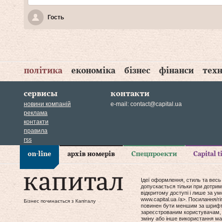
Гость
політика
економіка
бізнес
фінанси
техн
сервисы
контакти
новини компаній
e-mail:
contact@capital.ua
реклама
контакти
правила
rss
on-line
архів номерів
Спецпроекти
Capital 
Ідеї оформлення, стиль та весь
допускається тільки при дотрим
відкритому доступі і лише за у
www.capital.ua /a>. Посилання/
Бізнес починається з Капіталу
повинен бути меншим за шрифт т
зареєстрованим користувачам, 
зміну або інше використання мат