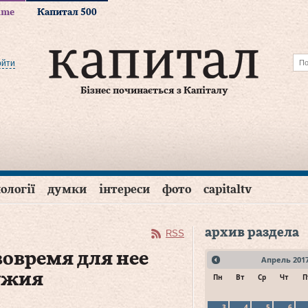
time
Капитал 500
ойти
Бізнес починається з Капіталу
ології
думки
інтереси
фото
capitaltv
архив раздела
RSS
вовремя для нее
Апрель
201
ужия
Пн
Вт
Ср
Чт
П
3
4
5
6