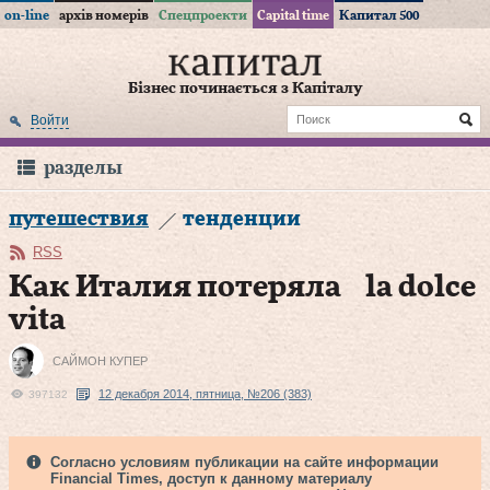
on-line
архів номерів
Спецпроекти
Capital time
Капитал 500
Бізнес починається з Капіталу
Войти
разделы
путешествия
тенденции
RSS
Как Италия потеряла la dolce
vita
САЙМОН КУПЕР
12 декабря 2014, пятница, №206 (383)
397132
Согласно условиям публикации на сайте информации
Financial Times, доступ к данному материалу