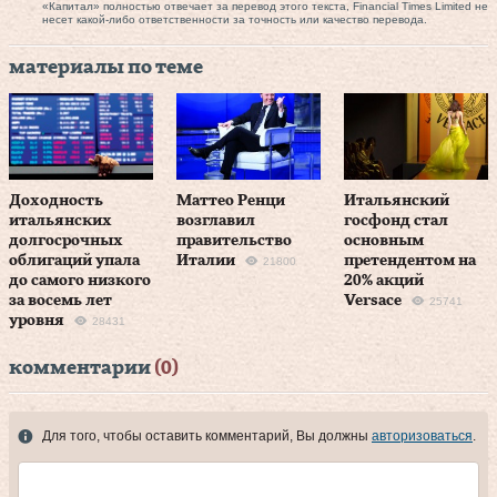
«Капитал» полностью отвечает за перевод этого текста, Financial Times Limited не
несет какой-либо ответственности за точность или качество перевода.
материалы по теме
Доходность
Маттео Ренци
Итальянский
итальянских
возглавил
госфонд стал
долгосрочных
правительство
основным
облигаций упала
Италии
претендентом на
21800
до самого низкого
20% акций
за восемь лет
Versace
25741
уровня
28431
комментарии
(0)
Для того, чтобы оставить комментарий, Вы должны
авторизоваться
.