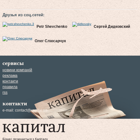
Друзья из соц.сетей:
Petr Shevchenko
Сергей Дидковский
Олег Слюсарчук
сервисы
новини компаній
реклама
контакти
правила
rss
контакти
e-mail:
contact@capital.ua
Бізнес починається з Капіталу