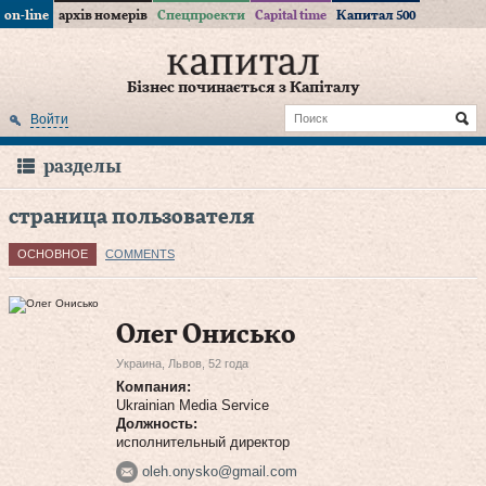
on-line
архів номерів
Спецпроекти
Capital time
Капитал 500
Бізнес починається з Капіталу
Войти
разделы
страница пользователя
ОСНОВНОЕ
COMMENTS
Олег Онисько
Украина, Львов, 52 года
Компания:
Ukrainian Media Service
Должность:
исполнительный директор
oleh.onysko@gmail.com