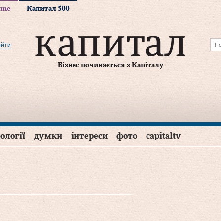
time
Капитал 500
ойти
Бізнес починається з Капіталу
ології
думки
інтереси
фото
capitaltv