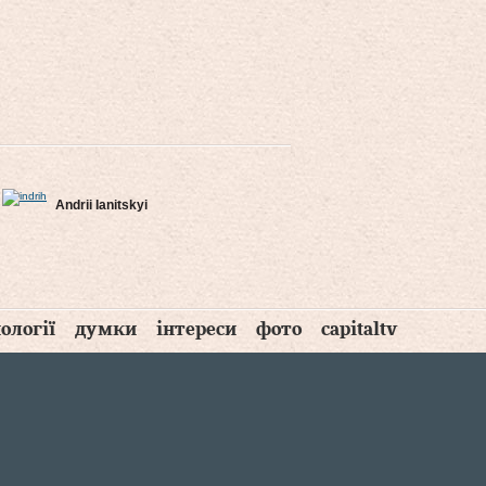
Andrii Ianitskyi
ології
думки
інтереси
фото
capitaltv