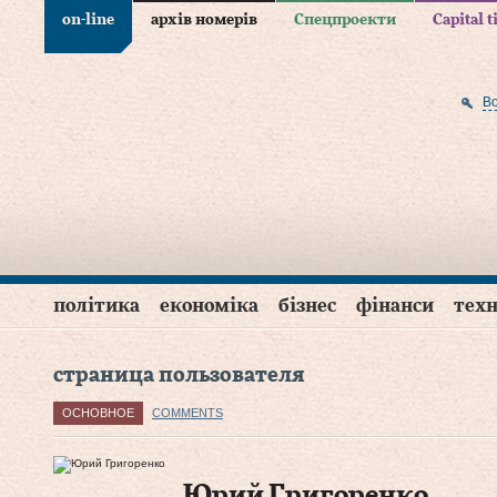
on-line
архів номерів
Спецпроекти
Capital 
В
політика
економіка
бізнес
фінанси
техн
страница пользователя
ОСНОВНОЕ
COMMENTS
Юрий Григоренко