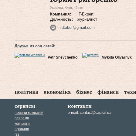
Украина, Киев, 49 лет
Компания:
IT-Expert
Должность:
журналист
midtaker@gmail.com
Друзья из соц.сетей:
Petr Shevchenko
Mykola Oliyarnyk
політика
економіка
бізнес
фінанси
техн
сервисы
контакти
новини компаній
e-mail:
contact@capital.ua
реклама
контакти
правила
rss