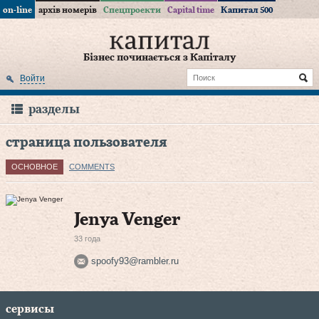
on-line
архів номерів
Спецпроекти
Capital time
Капитал 500
Бізнес починається з Капіталу
Войти
разделы
страница пользователя
ОСНОВНОЕ
COMMENTS
Jenya Venger
33 года
spoofy93@rambler.ru
сервисы