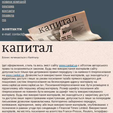
новини компаній
реклама
контакти
правила
rss
контакти
e-mail:
contact@capital.ua
Бізнес починається з Капіталу
Ідеї оформлення, стиль та весь зміст сайту
www.capital.ua
є об'єктом авторського
права та охороняються законом. Будь-яке використання матеріалів сайту
допускається тільки при дотриманні правил передруку і за наявності гіперпосилання
на
www.capital.ua
. Дозволяється використання тільки матеріалів, що знаходяться у
відкритому доступі і лише за умови посилання та/або прямого відкритого для
пошукових систем гіперпосилання на безпосередню адресу матеріалу на
www.capital.ua www.capital.ua /a>. Посилання/гіперпосилання має бути розміщене в
підзаголовку або першому абзаці матеріалу. Розмір шрифту посилання або
гіперпосилання не повинен бути меншим за шрифт тексту використовуваного
матеріалу. Будь-яке використання матеріалів, які знаходяться у закритому доступі
та доступні лише зареєстрованим користувачам, допускається лише за попереднім
письмовим дозволом правовласника. Категорично заборонено передрук,
копіювання, відтворення, зміну або інше використання матеріалів, опублікованих з
позначкою в рамках угоди про синдикацію з Financial Times Limited. Використання
матеріалів, які містять посилання на агентства France-Presse, Reuters, Інтерфакс-