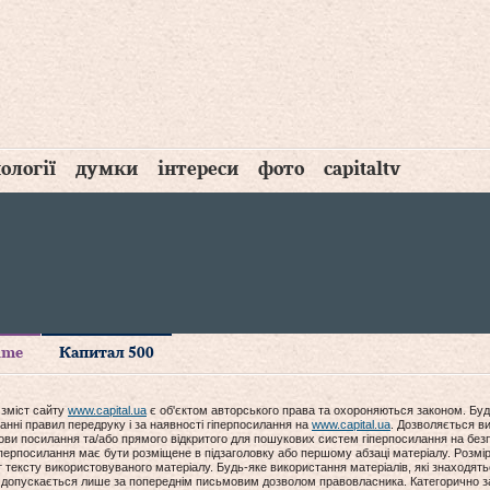
ології
думки
інтереси
фото
capitaltv
time
Капитал 500
 зміст сайту
www.capital.ua
є об'єктом авторського права та охороняються законом. Буд
анні правил передруку і за наявності гіперпосилання на
www.capital.ua
. Дозволяється ви
мови посилання та/або прямого відкритого для пошукових систем гіперпосилання на без
гіперпосилання має бути розміщене в підзаголовку або першому абзаці матеріалу. Розм
ексту використовуваного матеріалу. Будь-яке використання матеріалів, які знаходять
допускається лише за попереднім письмовим дозволом правовласника. Категорично за