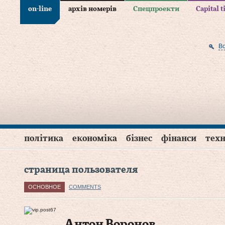
on-line
архів номерів
Спецпроекти
Capital 
В
політика
економіка
бізнес
фінанси
техн
страница пользователя
ОСНОВНОЕ
COMMENTS
Антон Воронов