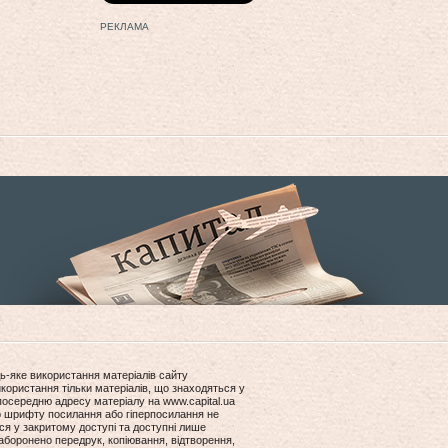
РЕКЛАМА
ь-яке використання матеріалів сайту
користання тільки матеріалів, що знаходяться у
посередню адресу матеріалу на www.capital.ua
ір шрифту посилання або гіперпосилання не
ся у закритому доступі та доступні лише
боронено передрук, копіювання, відтворення,