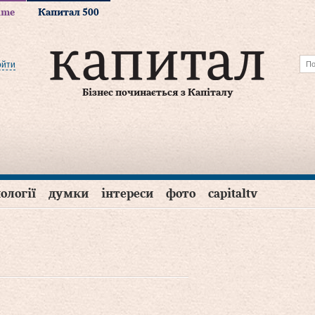
time
Капитал 500
ойти
Бізнес починається з Капіталу
ології
думки
інтереси
фото
capitaltv