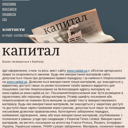
реклама
контакти
правила
rss
контакти
e-mail:
contact@capital.ua
Бізнес починається з Капіталу
Ідеї оформлення, стиль та весь зміст сайту
www.capital.ua
є об'єктом авторського
права та охороняються законом. Будь-яке використання матеріалів сайту
допускається тільки при дотриманні правил передруку і за наявності гіперпосилання
на
www.capital.ua
. Дозволяється використання тільки матеріалів, що знаходяться у
відкритому доступі і лише за умови посилання та/або прямого відкритого для
пошукових систем гіперпосилання на безпосередню адресу матеріалу на
www.capital.ua www.capital.ua /a>. Посилання/гіперпосилання має бути розміщене в
підзаголовку або першому абзаці матеріалу. Розмір шрифту посилання або
гіперпосилання не повинен бути меншим за шрифт тексту використовуваного
матеріалу. Будь-яке використання матеріалів, які знаходяться у закритому доступі
та доступні лише зареєстрованим користувачам, допускається лише за попереднім
письмовим дозволом правовласника. Категорично заборонено передрук,
копіювання, відтворення, зміну або інше використання матеріалів, опублікованих з
позначкою в рамках угоди про синдикацію з Financial Times Limited. Використання
матеріалів, які містять посилання на агентства France-Presse, Reuters, Інтерфакс-
Україна, Українські новини, УНІАН суворо заборонено. Матеріали, позначені знаком