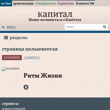
on-line
архів номерів
Спецпроекти
Capital time
Капитал 500
Бізнес починається з Капіталу
Войти
разделы
страница пользователя
ОСНОВНОЕ
COMMENTS
Ритм Жизни
сервисы
новини компаній