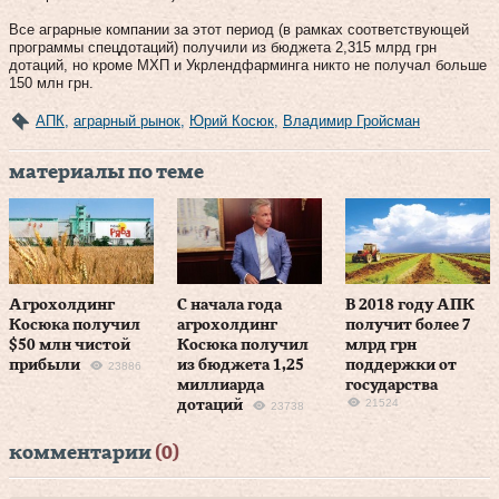
Все аграрные компании за этот период (в рамках соответствующей
программы спецдотаций) получили из бюджета 2,315 млрд грн
дотаций, но кроме МХП и Укрлендфарминга никто не получал больше
150 млн грн.
АПК
,
аграрный рынок
,
Юрий Косюк
,
Владимир Гройсман
материалы по теме
Агрохолдинг
С начала года
В 2018 году АПК
Косюка получил
агрохолдинг
получит более 7
$50 млн чистой
Косюка получил
млрд грн
прибыли
из бюджета 1,25
поддержки от
23886
миллиарда
государства
21524
дотаций
23738
комментарии
(0)