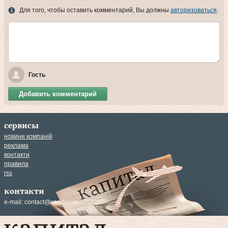
Для того, чтобы оставить комментарий, Вы должны
авторизоваться
.
Гость
Добавить комментарий
сервисы
новини компаній
реклама
контакти
правила
rss
контакти
e-mail:
contact@capital.ua