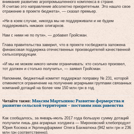
внимание развитию агропромышленного комплекса в стране.
Я считаю это направление абсолютно приоритетным. Это нашло свое
отражение в проекте бюджета», — сказал премьер.
«Ни в коем случае, никогда мы не поддерживали и не будем
поддерживать никаких олигархов.
Нам с ними не по пути», — добавил Гройсман.
Глава правительства заверил, что в проекте госбюджета заложена
финансовая поддержка отечественных производителей качественной
сельхозпродукции.
«И мы не можем никого ничем ограничивать: кто сколько произвел,
тот должен и столько получить», — заявил Гройсман.
Напомним, бюджетный комитет поддержал поправку № 231, которой
отменяется ограничение на получение аграрными группами связанных
компаний дотаций на более чем 150 млн грн в год.
Читайте также:
Максим Мартынюк: Развитие фермерства и
развитие сельской территории – поставим знак равенства
Как сообщалось, за январь-июль 2017 года большую сумму дотаций
получили лишь два аграрных холдинга — Мироновский хлебопродукт
Юрия Косюка и Укрлендфарминг Олега Бахматюка (942 млн грн и 236
млн грн соответственно).