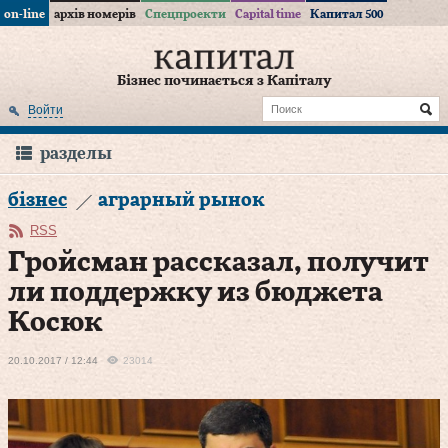
on-line
архів номерів
Спецпроекти
Capital time
Капитал 500
Бізнес починається з Капіталу
Войти
разделы
бізнес
аграрный рынок
RSS
Гройсман рассказал, получит
ли поддержку из бюджета
Косюк
20.10.2017 / 12:44
23014