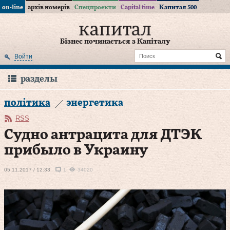
on-line
архів номерів
Спецпроекти
Capital time
Капитал 500
Бізнес починається з Капіталу
Войти
разделы
політика
энергетика
RSS
Судно антрацита для ДТЭК
прибыло в Украину
05.11.2017 / 12:33
1
34020