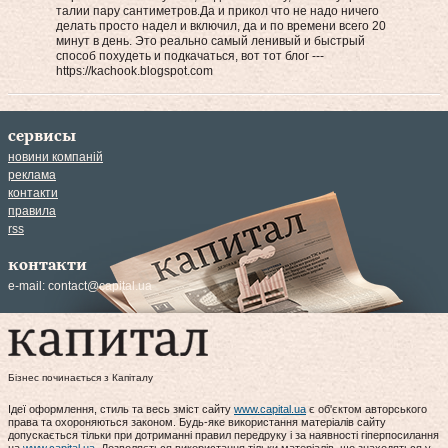
талии пару сантиметров.Да и прикол что не надо ничего
делать просто надел и включил, да и по времени всего 20
минут в день. Это реально самый ленивый и быстрый
способ похудеть и подкачаться, вот тот блог ---
https://kachook.blogspot.com
сервисы
новини компаній
реклама
контакти
правила
rss
контакти
e-mail:
contact@capital.ua
Бізнес починається з Капіталу
Ідеї оформлення, стиль та весь зміст сайту
www.capital.ua
є об'єктом авторського
права та охороняються законом. Будь-яке використання матеріалів сайту
допускається тільки при дотриманні правил передруку і за наявності гіперпосилання