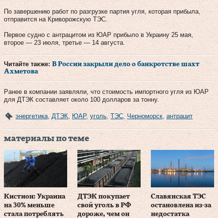
По завершению работ по разгрузке партия угля, которая прибыла,
отправится на Криворожскую ТЭС.
Первое судно с антрацитом из ЮАР прибыло в Украину 25 мая,
второе — 23 июля, третье — 14 августа.
Читайте также:
В России закрыли дело о банкротстве шахт
Ахметова
Ранее в компании заявляли, что стоимость импортного угля из ЮАР
для ДТЭК составляет около 100 долларов за тонну.
энергетика
,
ДТЭК
,
ЮАР
,
уголь
,
ТЭС
,
Черноморск
,
антрацит
материалы по теме
Кистион: Украина
ДТЭК покупает
Славянская ТЭС
на 30% меньше
свой уголь в РФ
остановлена из-за
стала потреблять
дороже, чем он
недостатка