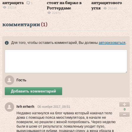
антрацита
стоит на бирже в
антрацитового
1
23214
Роттердаме
угля
20246
22971
комментарии
(1)
Для того, чтобы оставить комментарий, Вы должны
авторизоваться
.
Гость
Добавить комментарий
hrh erherh
06 ноября 2017, 09:51
0
Недавно наткнулся на блог чувака который накачал тело
дома с помощью пояса миостимулятора, в начале не
поверили, но решили с женой попробовать. Через неделю
были в шоке от результата: помаленьку уходит пузо,
вырисовываются кубики, подкачал спину, а жена убрала в