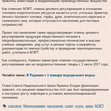
привлечь инвестиции в модернизацию производственных мощностей.
Как отмечает МЭРТ, отмена ценового регулирования в отношении
топливно-энергетических ресурсов касается угля, угольных брикетов,
печного бытового топлива, торфа, дров, осветительного керосина и
сжиженного газа, которые отпускаются населению для бытовых
потребностей.
Проект постановления также предусматривает отмену ценового
регулирования продукции общественного питания в
общеобразовательных, профессионально-технических и высших
учебных заведениях, ряд услуг в речных портах и разработку
документации по землеустройству и проведение землеоценочных
работ, уточнили в МЭРТ.
Как сообщалось, Кабинет министров отменил государственное
регулирование цен на продовольственные товары с 1 июля 2017 года.
Читайте также:
В Украине с 1 января подорожает водка
Глава Совета Национального банка Украины Богдан Данилишин
заявлял, что решение правительства этот шаг был преждевременным
и послужил росту инфляции в условиях монополизированной
экономики.
торговля
,
Минэкономики
,
население
,
спирт
,
уголь
,
цены
,
МЭРТ