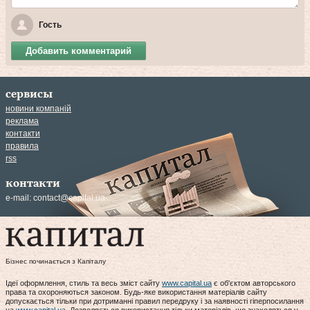
Гость
Добавить комментарий
сервисы
новини компаній
реклама
контакти
правила
rss
контакти
e-mail:
contact@capital.ua
Бізнес починається з Капіталу
Ідеї оформлення, стиль та весь зміст сайту
www.capital.ua
є об'єктом авторського
права та охороняються законом. Будь-яке використання матеріалів сайту
допускається тільки при дотриманні правил передруку і за наявності гіперпосилання