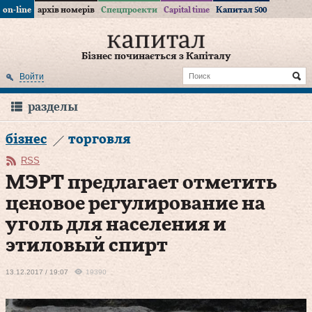
on-line
архів номерів
Спецпроекти
Capital time
Капитал 500
Бізнес починається з Капіталу
Войти
разделы
бізнес
торговля
RSS
МЭРТ предлагает отметить
ценовое регулирование на
уголь для населения и
этиловый спирт
13.12.2017 / 19:07
19390