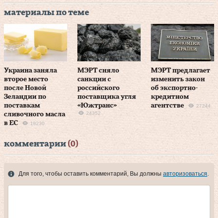
материалы по теме
Украина заняла
МЭРТ сняло
МЭРТ предлагает
второе место
санкции с
изменить закон
после Новой
российского
об экспортно-
Зеландии по
поставщика угля
кредитном
поставкам
«Южтранс»
агентстве
27244
24352
сливочного масла
в ЕС
18230
комментарии
(0)
Для того, чтобы оставить комментарий, Вы должны
авторизоваться
.