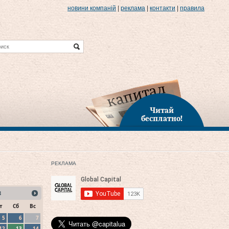
новини компаній
|
реклама
|
контакти
|
правила
Читай
бесплатно!
РЕКЛАМА
8
т
Сб
Вс
5
6
7
12
13
14