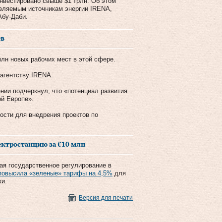
инвестировано свыше $1 трлн. Об этом
вляемым источникам энергии IRENA,
Абу-Даби.
ев
лн новых рабочих мест в этой сфере.
 агентству IRENA.
нии подчеркнул, что «потенциал развития
ой Европе».
ости для внедрения проектов по
ектростанцию за €10 млн
я государственное регулирование в
 повысила «зеленые» тарифы на 4,5%
для
ки.
Версия для печати