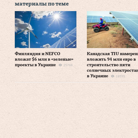
материалы по теме
Финляндия и NEFCO
Канадская TIU намерен
вложат $6 млн в «зеленые»
вложить 94 млн евро в
проекты в Украине
строительство пяти
25768
солнечных электроста
в Украине
19555