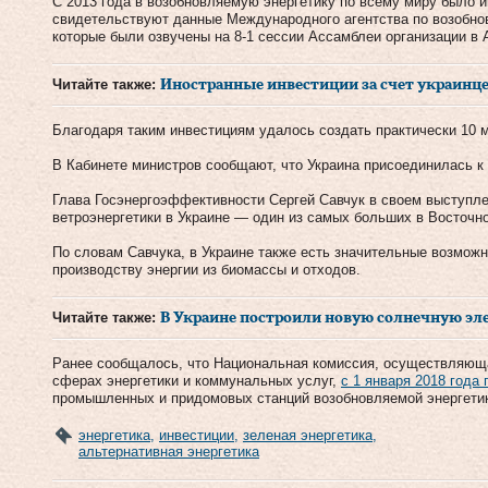
С 2013 года в возобновляемую энергетику по всему миру было 
свидетельствуют данные Международного агентства по возобно
которые были озвучены на 8-1 сессии Ассамблеи организации в 
Читайте также:
Иностранные инвестиции за счет украинц
Благодаря таким инвестициям удалось создать практически 10 м
В Кабинете министров сообщают, что Украина присоединилась к
Глава Госэнергоэффективности Сергей Савчук в своем выступле
ветроэнергетики в Украине — один из самых больших в Восточн
По словам Савчука, в Украине также есть значительные возможн
производству энергии из биомассы и отходов.
Читайте также:
В Украине построили новую солнечную эл
Ранее сообщалось, что Национальная комиссия, осуществляюща
сферах энергетики и коммунальных услуг,
с 1 января 2018 года
промышленных и придомовых станций возобновляемой энергети
энергетика
,
инвестиции
,
зеленая энергетика
,
альтернативная энергетика