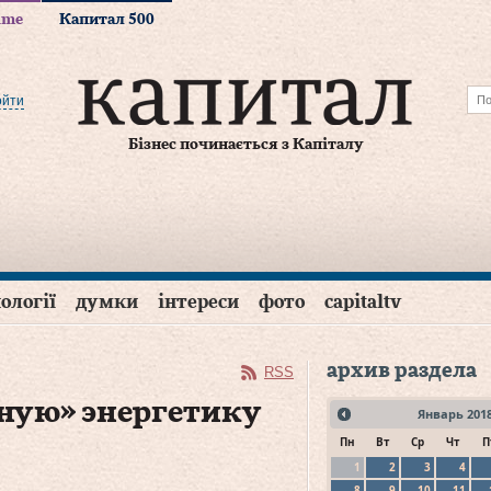
time
Капитал 500
ойти
Бізнес починається з Капіталу
ології
думки
інтереси
фото
capitaltv
архив раздела
RSS
еную» энергетику
Январь
201
Пн
Вт
Ср
Чт
П
1
2
3
4
8
9
10
11