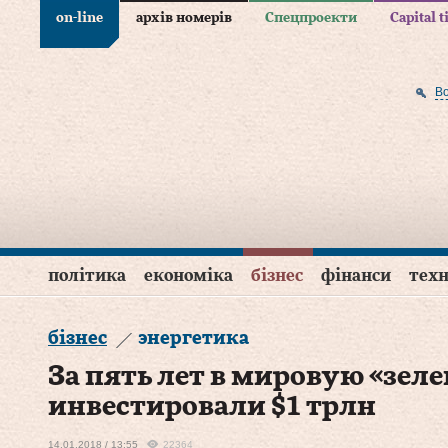
on-line
архів номерів
Спецпроекти
Capital 
В
політика
економіка
бізнес
фінанси
техн
бізнес
энергетика
За пять лет в мировую «зел
инвестировали $1 трлн
14.01.2018 / 13:55
22364