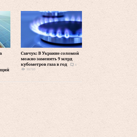
а
Савчук: В Украине соломой
можно заменить 9 млрд
кубометров газа в год
4
39780
нций