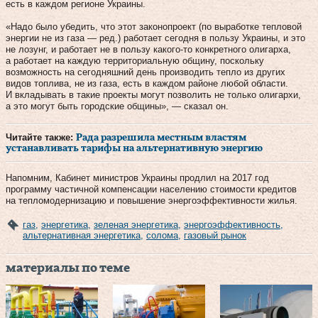
есть в каждом регионе Украины.
«Надо было убедить, что этот законопроект (по выработке тепловой
энергии не из газа — ред.) работает сегодня в пользу Украины, и это
не лозунг, и работает не в пользу какого-то конкретного олигарха,
а работает на каждую территориальную общину, поскольку
возможность на сегодняшний день производить тепло из других
видов топлива, не из газа, есть в каждом районе любой области.
И вкладывать в такие проекты могут позволить не только олигархи,
а это могут быть городские общины», — сказал он.
Читайте также:
Рада разрешила местным властям
устанавливать тарифы на альтернативную энергию
Напомним, Кабинет министров Украины продлил на 2017 год
программу частичной компенсации населению стоимости кредитов
на тепломодернизацию и повышение энергоэффективности жилья.
газ
,
энергетика
,
зеленая энергетика
,
энергоэффективность
,
альтернативная энергетика
,
солома
,
газовый рынок
материалы по теме