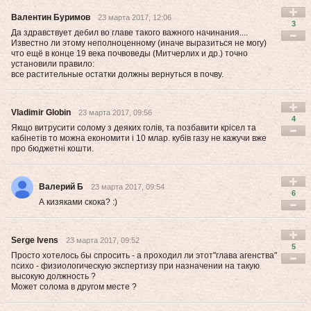
Валентин Буримов
23 марта 2017, 12:06
3
Да здравствует дебил во главе такого важного начинания....
Известно ли этому неполноценному (иначе выразиться не могу)
что ещё в конце 19 века почвоведы (Митчерлих и др.) точно
установили правило:
все растительные остатки должны вернуться в почву.
Vladimir Globin
23 марта 2017, 09:56
4
Якщо витрусити солому з деяких голів, та позбавити крісел та
кабінетів то можна економити і 10 млар. кубів газу не кажучи вже
про бюджетні кошти.
Валерий Б
23 марта 2017, 09:54
6
А кизяками скока? :)
Serge Ivens
23 марта 2017, 09:52
5
Просто хотелось бы спросить - а проходил ли этот"глава агенства"
психо - физиологическую экспертизу при назначении на такую
высокую должность ?
Может солома в другом месте ?