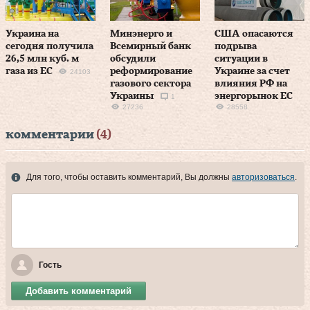
Украина на
Минэнерго и
США опасаются
сегодня получила
Всемирный банк
подрыва
26,5 млн куб. м
обсудили
ситуации в
газа из ЕС
реформирование
Украине за счет
24103
газового сектора
влияния РФ на
Украины
энергорынок ЕС
1
27236
28558
комментарии
(4)
Для того, чтобы оставить комментарий, Вы должны
авторизоваться
.
Гость
Добавить комментарий