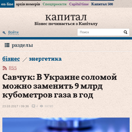
on-line
архів номерів
Спецпроекти
Capital time
Капитал 500
Бізнес починається з Капіталу
Войти
разделы
бізнес
энергетика
RSS
Савчук: В Украине соломой
можно заменить 9 млрд
кубометров газа в год
23.03.2017 / 09:36
4
39785