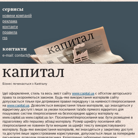
сервисы
новини компаній
реклама
контакти
правила
rss
контакти
e-mail:
contact@capital.ua
Бізнес починається з Капіталу
Ідеї оформлення, стиль та весь зміст сайту
www.capital.ua
є об'єктом авторського
права та охороняються законом. Будь-яке використання матеріалів сайту
допускається тільки при дотриманні правил передруку і за наявності гіперпосилання
на
www.capital.ua
. Дозволяється використання тільки матеріалів, що знаходяться у
відкритому доступі і лише за умови посилання та/або прямого відкритого для
пошукових систем гіперпосилання на безпосередню адресу матеріалу на
www.capital.ua www.capital.ua /a>. Посилання/гіперпосилання має бути розміщене в
підзаголовку або першому абзаці матеріалу. Розмір шрифту посилання або
гіперпосилання не повинен бути меншим за шрифт тексту використовуваного
матеріалу. Будь-яке використання матеріалів, які знаходяться у закритому доступі
та доступні лише зареєстрованим користувачам, допускається лише за попереднім
письмовим дозволом правовласника. Категорично заборонено передрук,