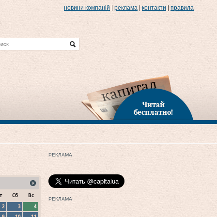
новини компаній
|
реклама
|
контакти
|
правила
Читай
бесплатно!
РЕКЛАМА
т
Сб
Вс
РЕКЛАМА
2
3
4
9
10
11