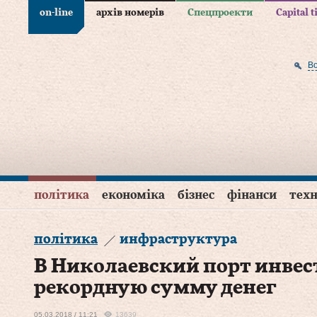
on-line
архів номерів
Спецпроекти
Capital 
В
політика
економіка
бізнес
фінанси
техн
політика
инфраструктура
В Николаевский порт инве
рекордную сумму денег
05.03.2018 / 11:21
13639