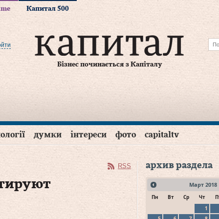
time
Капитал 500
ойти
Бізнес починається з Капіталу
ології
думки
інтереси
фото
capitaltv
архив раздела
RSS
стируют
Март
2018
Пн
Вт
Ср
Чт
П
1
5
6
7
8