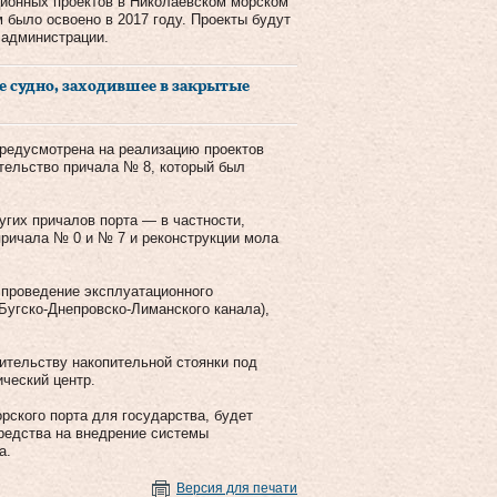
ционных проектов в Николаевском морском
 было освоено в 2017 году. Проекты будут
 администрации.
е судно, заходившее в закрытые
предусмотрена на реализацию проектов
ительство причала № 8, который был
угих причалов порта — в частности,
причала № 0 и № 7 и реконструкции мола
 проведение эксплуатационного
Бугско-Днепровско-Лиманского канала),
оительству накопительной стоянки под
ческий центр.
рского порта для государства, будет
редства на внедрение системы
а.
Версия для печати