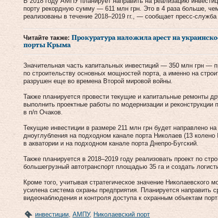
В 2018 году АМПУ планирует направить на реализацию инвести
порту рекордную сумму — 611 млн грн. Это в 4 раза больше, чем
реализованы в течение 2018–2019 гг., — сообщает пресс-служба
Читайте также:
Прокуратура наложила арест на украинско
порты Крыма
Значительная часть капитальных инвестиций — 350 млн грн — 
по строительству основных мощностей порта, а именно на стро
разрушен еще во времена Второй мировой войны.
Также планируется провести текущие и капитальные ремонты др
выполнить проектные работы по модернизации и реконструкции 
в п/п Очаков.
Текущие инвестиции в размере 211 млн грн будет направлено на
дноуглубления на подходном канале порта Николаев (13 колено 
в акватории и на подходном канале порта Днепро-Бугский.
Также планируется в 2018–2019 году реализовать проект по стр
большегрузный автотранспорт площадью 35 га и создать логисти
Кроме того, учитывая стратегическое значение Николаевского мо
усилена система охраны предприятия. Планируется направить с
видеонаблюдения и контроля доступа к охранным объектам порт
инвестиции
,
АМПУ
,
Николаевский порт