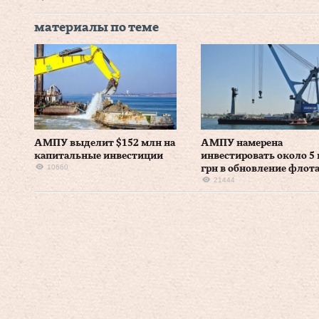
материалы по теме
АМПУ выделит $152 млн на
АМПУ намерена
капитальные инвестиции
инвестировать около 5
10660
грн в обновление флот
21444