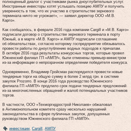
полноценный диалог с участниками рынка дноуглубительных услуг.
Иностранные инвесторы хотят услышать позицию АМПУ и получить
уверенность в том, что их участию в строительстве зернового
терминала ничто не угрожает», — заявил директор ООО «М.В.
Карго».
Как сообщалось, в феврале 2016 года компании Cargill и «М.В. Карго»
подписали договор о строительстве зернового терминала в порту
Южный, а в марте «М.В. Карго» и АМПУ подписали соглашение
об обязательствах, согласно которому госпредприятие обязывалось
провести работы по дноуглублению водных подходов к причалам.
В октябре 2016 года результаты конкурсных торгов, которые провел
Южненский филиал ГП «АМПУ», были отменены премьер-министром
из-за информации о непрозрачном определении победителя конкурса.
Одновременно, Владимир Гройсман распорядился провести новые
тендерные торги на общую сумму в более 2 млрд грн. в системе
закупок Prozorro. В конце 2016 года руководство Южненского
филиала ГП «АМПУ» продлило срок подачи тендерных предложений
из-за многочисленных обращений и жалоб потенциальных участников
торгов.
В частности, ООО «Техморгидрострой Николаев» обжаловал
в Антимонопольном комитете сразу несколько нарушений
законодательства в сфере публичных закупок, допущенных
руководством Южненского филиала ГП «АМПУ».
инвестиции
,
Cargill
,
АМПУ