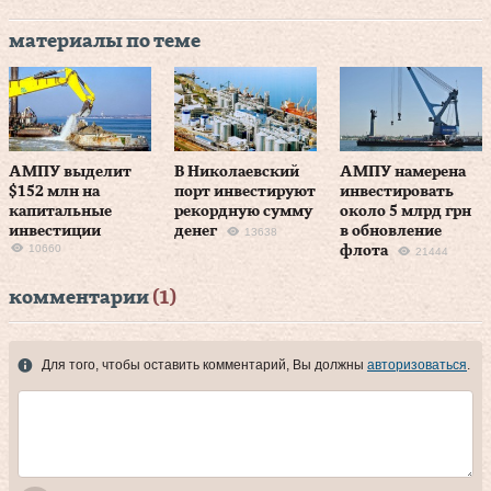
материалы по теме
АМПУ выделит
В Николаевский
АМПУ намерена
$152 млн на
порт инвестируют
инвестировать
капитальные
рекордную сумму
около 5 млрд грн
инвестиции
денег
в обновление
13638
10660
флота
21444
комментарии
(1)
Для того, чтобы оставить комментарий, Вы должны
авторизоваться
.