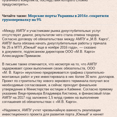
публичного конфликта, последствия которого сложно
предусмотреть».
Читайте также:
Морские порты Украины в 2016г. сократили
грузоперевалку на 9%
«Между АМПУ и участниками рынка дноуглубительных услуг
отсутствует диалог, результатом чего стала отмена тендера.
Согласно договору об обязательствах между АМПУ и „М.В. Карго“,
АМПУ была обязана начать дноуглубительные работы у причала
№ 25 в МТП „Южный“ еще в ноябре 2016 года», — сказано
в документе, подписанном директором ООО «М.В. Карго»
Александром Примаком.
В письме также отмечается, что несмотря на то, что АМПУ
задерживает сроки выполнения своих обязательств, ООО
«М. В. Карго» неуклонно придерживается графика строительно-
монтажных работ и уже инвестировала в них более 30 млн. долларов.
Проект по строительству нового зернового терминала получил все
необходимые согласования, а сейчас проходит финальное
утверждение в Министерстве юстиции и Кабмине. Согласно прямому
указанию Вице-премьера Владимира Кистиона, в финансовый план
АМПУ на 2017 год заложено 1,5 млрд гривен на выполнение
соглашения об обязательствах с «М.В. Карго».
«Надеемся, АМПУ учтет чрезвычайную важность реализации
инвестиционного проекта для развития порта „Южный“ и начнет