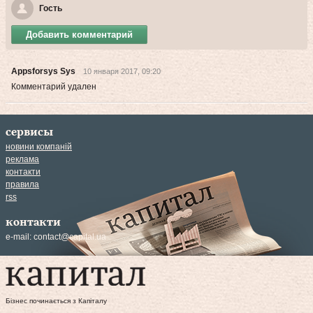
Гость
Добавить комментарий
Appsforsys Sys
10 января 2017, 09:20
Комментарий удален
сервисы
новини компаній
реклама
контакти
правила
rss
контакти
e-mail:
contact@capital.ua
Бізнес починається з Капіталу