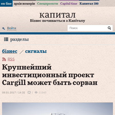
on-line
архів номерів
Спецпроекти
Capital time
Капитал 500
Бізнес починається з Капіталу
Войти
разделы
бізнес
сигналы
RSS
Крупнейший
инвестиционный проект
Cargill может быть сорван
09.01.2017 / 14:32
1
21945