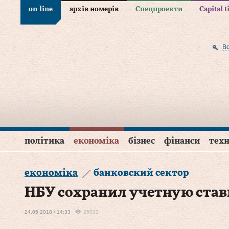
on-line
архів номерів
Спецпроекти
Capital 
В
політика
економіка
бізнес
фінанси
техн
економіка
банковский сектор
НБУ сохранил учетную став
24.05.2018 / 14:33
25033