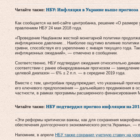
Читайте также:
НБУ: Инфляция в Украине выше прогноза
Как сообщается на веб-сайте центробанка, решение «О размере
правлением НБУ 24 мая 2018 года.
«Проведение Нацбанком жесткой монетарной политики продолж
инфляционное давление... Наиболее ощутимо влияние политики 
гривни, способствуя его укреплению с января текущего года. Т
инфляционных ожиданий», — отмечено в сообщении.
Соответственно, НБУ подтвердил ожидания относительно динам
соответствии с ранее обнародованным прогнозом — замедление д
целевой диапазон — 6% ± 2 п.п. — в середине 2019 года.
Вместе с тем, центробанк предупреждает, что указанный прогно
его ключевого предположения — дальнейшего продвижения в о
частности, в рамках программы расширенного финансирования 
Читайте также:
НБУ подтвердил прогноз инфляции на 2018
«Эти реформы критически важны, как для сохранения макрофина
обеспечения долгосрочного экономического роста Украины», — 
Напомним, в апреле
НБУ также сохранил учетную ставку на уро