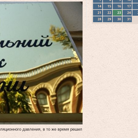
14
15
16
17
21
22
23
24
28
29
30
31
ляционного давления, в то же время решил