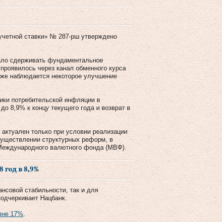
 учетной ставки» № 287-рш утверждено
ало сдерживать фундаментальное
проявилось через канал обменного курса
акже наблюдается некоторое улучшение
ики потребительской инфляции в
о 8,9% к концу текущего года и возврат в
з актуален только при условии реализации
существлении структурных реформ, в
Международного валютного фонда (МВФ).
 год в 8,9%
нсовой стабильности, так и для
подчеркивает Нацбанк.
вне 17%
.