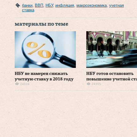
банки
,
ВВП
,
НБУ
,
инфляция
,
макроэкономика
,
учетная
ставка
материалы по теме
НБУ не намерен снижать
НБУ готов остановить
учетную ставку в 2018 году
повышение учетной ст
24313
24355