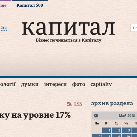
time
Капитал 500
ойти
Бізнес починається з Капіталу
ології
думки
інтереси
фото
capitaltv
архив раздела
RSS
ку на уровне 17%
Май
2018
Пн
Вт
Ср
Чт
П
1
2
3
7
8
9
10