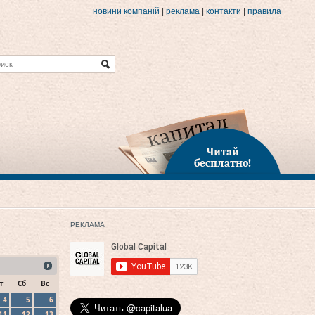
новини компаній
|
реклама
|
контакти
|
правила
Читай
бесплатно!
РЕКЛАМА
т
Сб
Вс
4
5
6
11
12
13