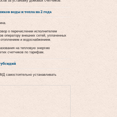
осов за установку домовых счетчиков.
иков воды и тепла на 2 года
ина.
говор о перечислении исполнителем
ов оператору внешних сетей, уплаченных
 отоплением и водоснабжением.
разования на тепловую энергию
этих счетчиков по тарифам.
субсидий
СМД самостоятельно устанавливать