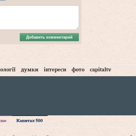
Добавить комментарий
ології
думки
інтереси
фото
capitaltv
time
Капитал 500