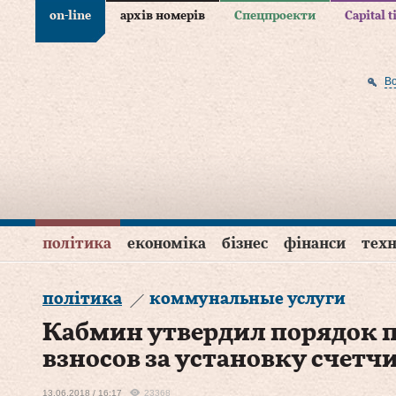
on-line
архів номерів
Спецпроекти
Capital 
В
політика
економіка
бізнес
фінанси
техн
політика
коммунальные услуги
Кабмин утвердил порядок 
взносов за установку счетч
13.06.2018 / 16:17
23368