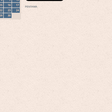
15
16
17
РЕКЛАМА
22
23
24
29
30