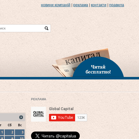
новини компаній
|
реклама
|
контакти
|
правила
Читай
бесплатно!
РЕКЛАМА
т
Сб
Вс
1
2
3
8
9
10