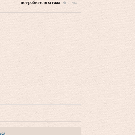
потребителям газа
22704
ься
.