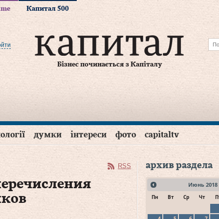
time
Капитал 500
ойти
Бізнес починається з Капіталу
ології
думки
інтереси
фото
capitaltv
архив раздела
RSS
перечисления
Июнь
2018
иков
Пн
Вт
Ср
Чт
П
4
5
6
7