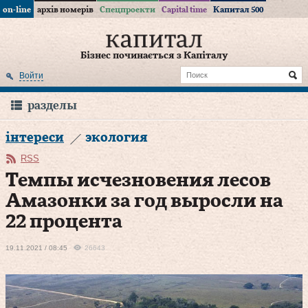
on-line
архів номерів
Спецпроекти
Capital time
Капитал 500
Бізнес починається з Капіталу
Войти
разделы
інтереси
экология
RSS
Темпы исчезновения лесов
Амазонки за год выросли на
22 процента
19.11.2021 / 08:45
26643