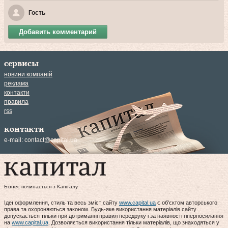
Гость
Добавить комментарий
сервисы
новини компаній
реклама
контакти
правила
rss
контакти
e-mail:
contact@capital.ua
Бізнес починається з Капіталу
Ідеї оформлення, стиль та весь зміст сайту
www.capital.ua
є об'єктом авторського
права та охороняються законом. Будь-яке використання матеріалів сайту
допускається тільки при дотриманні правил передруку і за наявності гіперпосилання
на
www.capital.ua
. Дозволяється використання тільки матеріалів, що знаходяться у