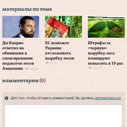
материалы по теме
Ди Каприо
ЕС поможет
Штрафы за
ответил на
Украине
«черную»
обвинения в
отслеживать
вырубку леса
спонсировании
вырубку лесов
планируют
9242
поджогов лесов
повысить в 10 раз
19077
Амазонии
19248
комментарии
(0)
Для того, чтобы оставить комментарий, Вы должны
авторизоваться
.