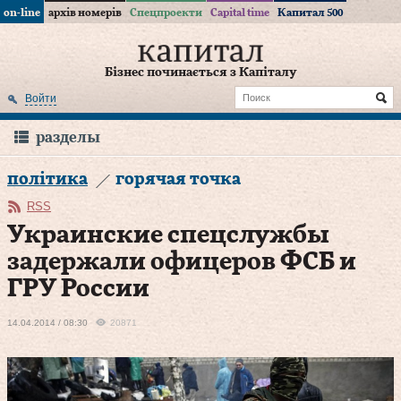
on-line
архів номерів
Спецпроекти
Capital time
Капитал 500
Бізнес починається з Капіталу
Войти
разделы
політика
горячая точка
RSS
Украинские спецслужбы
задержали офицеров ФСБ и
ГРУ России
14.04.2014 / 08:30
20871