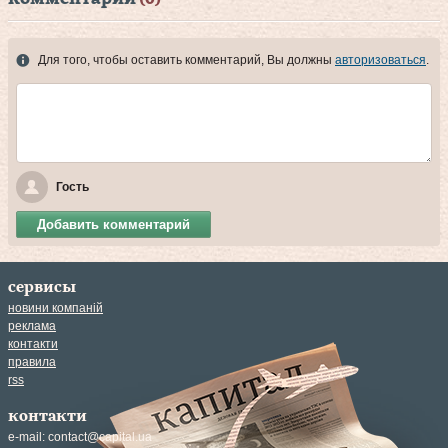
Для того, чтобы оставить комментарий, Вы должны
авторизоваться
.
Гость
Добавить комментарий
сервисы
новини компаній
реклама
контакти
правила
rss
контакти
e-mail:
contact@capital.ua