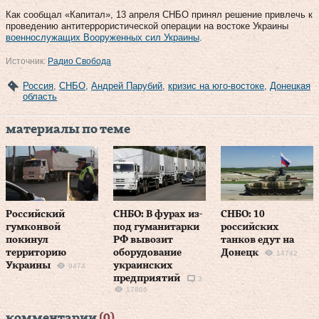
Как сообщал «Капитал», 13 апреля СНБО принял решение привлечь к
проведению антитеррористической операции на востоке Украины
военнослужащих Вооруженных сил Украины
.
Источник:
Радио Свобода
Россия
,
СНБО
,
Андрей Парубий
,
кризис на юго-востоке
,
Донецкая
область
материалы по теме
Российский
СНБО: В фурах из-
СНБО: 10
гумконвой
под гуманитарки
российских
покинул
РФ вывозит
танков едут на
территорию
оборудование
Донецк
14742
Украины
украинских
9474
предприятий
3
17866
комментарии
(0)