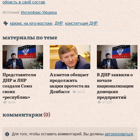
область в свой состав
.
Источник:
Интерфакс-Украина
кризис на юго-востоке
,
ДНР
,
конституция ДНР
материалы по теме
Представители
Ахметов обещает
В ДНР заявили о
ДНР и ЛНР
продолжить
начале
создали Союз
акции протеста на
национализации
своих
Донбассе
донецких
8625
«республик»
предприятий
8926
47225
комментарии
(0)
Для того, чтобы оставить комментарий, Вы должны
авторизоваться
.