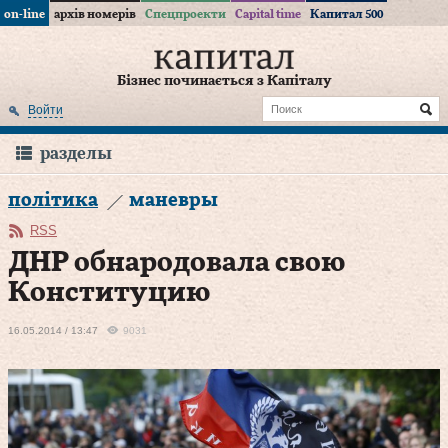
on-line
архів номерів
Спецпроекти
Capital time
Капитал 500
Бізнес починається з Капіталу
Войти
разделы
політика
маневры
RSS
ДНР обнародовала свою
Конституцию
16.05.2014 / 13:47
9031