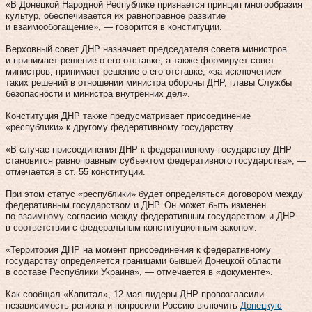
«В Донецкой Народной Республике признается принцип многообразия
культур, обеспечивается их равноправное развитие
и взаимообогащение», — говорится в конституции.
Верховный совет ДНР назначает председателя совета министров
и принимает решение о его отставке, а также формирует совет
министров, принимает решение о его отставке, «за исключением
таких решений в отношении министра обороны ДНР, главы Службы
безопасности и министра внутренних дел».
Конституция ДНР также предусматривает присоединение
«республики» к другому федеративному государству.
«В случае присоединения ДНР к федеративному государству ДНР
становится равноправным субъектом федеративного государства», —
отмечается в ст. 55 конституции.
При этом статус «республики» будет определяться договором между
федеративным государством и ДНР. Он может быть изменен
по взаимному согласию между федеративным государством и ДНР
в соответствии с федеральным конституционным законом.
«Территория ДНР на момент присоединения к федеративному
государству определяется границами бывшей Донецкой области
в составе Республики Украина», — отмечается в «документе».
Как сообщал «Капитал», 12 мая лидеры ДНР провозгласили
независимость региона и попросили Россию включить
Донецкую