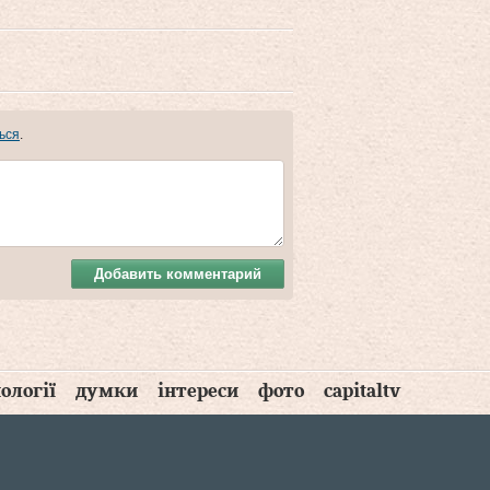
ься
.
Добавить комментарий
ології
думки
інтереси
фото
capitaltv