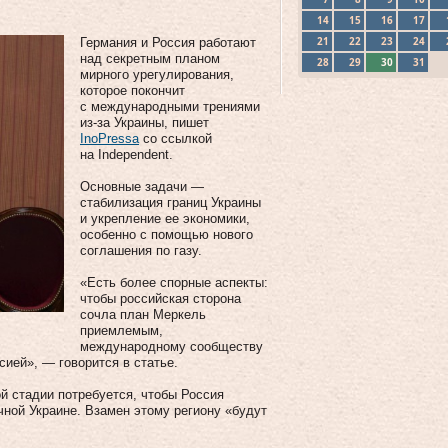
14
15
16
17
21
22
23
24
Германия и Россия работают
над секретным планом
28
29
30
31
мирного урегулирования,
которое покончит
с международными трениями
из-за Украины, пишет
InoPressa
со ссылкой
на Independent.
Основные задачи —
стабилизация границ Украины
и укрепление ее экономики,
особенно с помощью нового
соглашения по газу.
«Есть более спорные аспекты:
чтобы российская сторона
сочла план Меркель
приемлемым,
международному сообществу
ией», — говорится в статье.
ой стадии потребуется, чтобы Россия
ной Украине. Взамен этому региону «будут