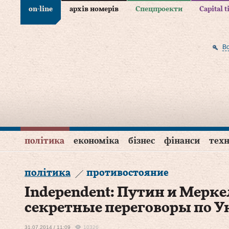
on-line
архів номерів
Спецпроекти
Capital 
В
політика
економіка
бізнес
фінанси
техн
політика
противостояние
Independent: Путин и Мерке
секретные переговоры по У
31.07.2014 / 11:09
10326