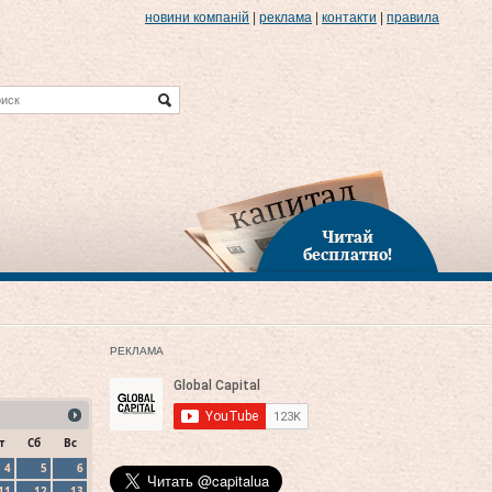
новини компаній
|
реклама
|
контакти
|
правила
Читай
бесплатно!
РЕКЛАМА
т
Сб
Вс
4
5
6
11
12
13