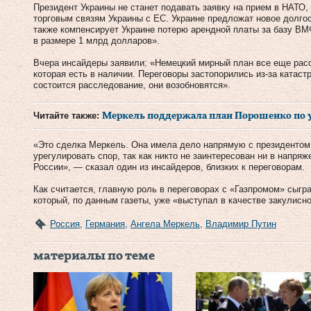
Президент Украины не станет подавать заявку на прием в НАТО,
торговым связям Украины с ЕС. Украине предложат новое долго
также компенсирует Украине потерю арендной платы за базу ВМ
в размере 1 млрд долларов».
Вчера инсайдеры заявили: «Немецкий мирный план все еще расс
которая есть в наличии. Переговоры застопорились из-за катаст
состоится расследование, они возобновятся».
Читайте также:
Меркель поддержала план Порошенко по у
«Это сделка Меркель. Она имела дело напрямую с президентом 
урегулировать спор, так как никто не заинтересован ни в напряж
России», — сказал один из инсайдеров, близких к переговорам.
Как считается, главную роль в переговорах с «Газпромом» сыгр
который, по данным газеты, уже «выступал в качестве закулисн
Россия
,
Германия
,
Ангела Меркель
,
Владимир Путин
материалы по теме