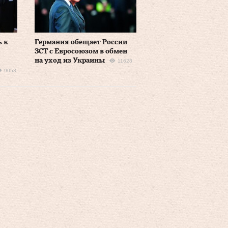
 к
Германия обещает России
ЗСТ с Евросоюзом в обмен
на уход из Украины
11628
9053