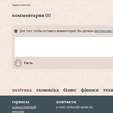
Завантаження...
комментарии
(0)
Для того, чтобы оставить комментарий, Вы должны
авторизоват
Гость
політика
економіка
бізнес
фінанси
техн
сервисы
контакти
новини компаній
e-mail:
contact@capital.ua
реклама