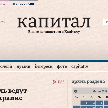
time
Капитал 500
ойти
Бізнес починається з Капіталу
ології
думки
інтереси
фото
capitaltv
архив раздела
RSS
ль ведут
Июль
2014
краине
Пн
Вт
Ср
Чт
П
1
2
3
7
8
9
10