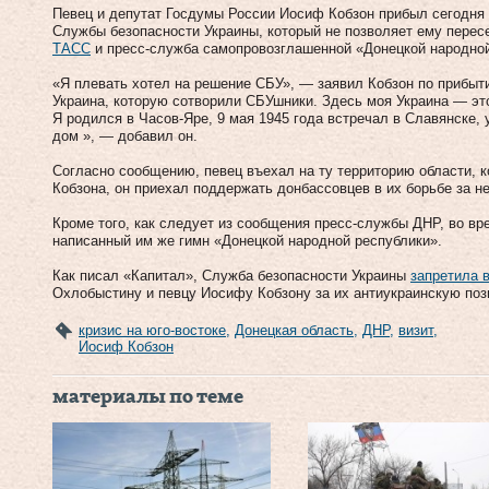
Певец и депутат Госдумы России Иосиф Кобзон прибыл сегодня 
Службы безопасности Украины, который не позволяет ему пересе
ТАСС
и пресс-служба самопровозглашенной «Донецкой народной
«Я плевать хотел на решение СБУ», — заявил Кобзон по прибыти
Украина, которую сотворили СБУшники. Здесь моя Украина — это
Я родился в Часов-Яре, 9 мая 1945 года встречал в Славянске, 
дом », — добавил он.
Согласно сообщению, певец въехал на ту территорию области, 
Кобзона, он приехал поддержать донбассовцев в их борьбе за н
Кроме того, как следует из сообщения пресс-службы ДНР, во вре
написанный им же гимн «Донецкой народной республики».
Как писал «Капитал», Служба безопасности Украины
запретила 
Охлобыстину и певцу Иосифу Кобзону за их антиукраинскую поз
кризис на юго-востоке
,
Донецкая область
,
ДНР
,
визит
,
Иосиф Кобзон
материалы по теме