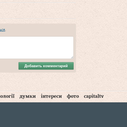
ься
.
Добавить комментарий
ології
думки
інтереси
фото
capitaltv