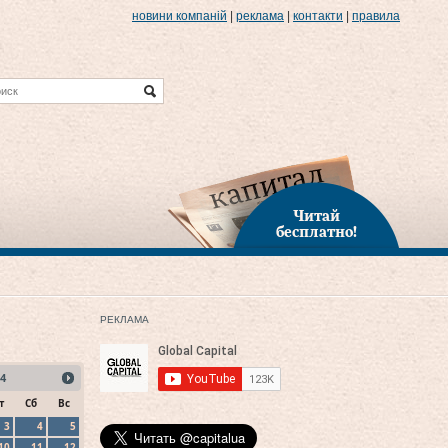
новини компаній
|
реклама
|
контакти
|
правила
Читай
бесплатно!
РЕКЛАМА
4
т
Сб
Вс
3
4
5
10
11
12