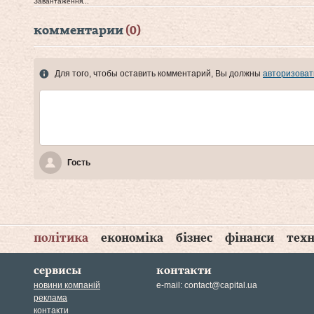
Завантаження...
комментарии
(0)
Для того, чтобы оставить комментарий, Вы должны
авторизоват
Гость
політика
економіка
бізнес
фінанси
техн
сервисы
контакти
новини компаній
e-mail:
contact@capital.ua
реклама
контакти