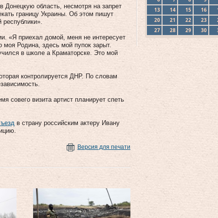
в Донецкую область, несмотря на запрет
13
14
15
16
кать границу Украины. Об этом пишут
20
21
22
23
 республики».
27
28
29
30
и. «Я приехал домой, меня не интересует
 моя Родина, здесь мой пупок зарыт.
учился в школе а Краматорске. Это мой
которая контролируется ДНР. По словам
езависимость.
мя совего визита артист планирует спеть
въезд
в страну российским актеру Ивану
ицию.
Версия для печати