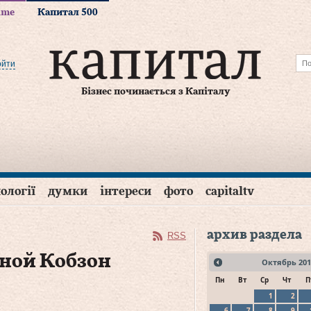
time
Капитал 500
ойти
Бізнес починається з Капіталу
ології
думки
інтереси
фото
capitaltv
архив раздела
RSS
дной Кобзон
Октябрь
201
Пн
Вт
Ср
Чт
П
1
2
6
7
8
9