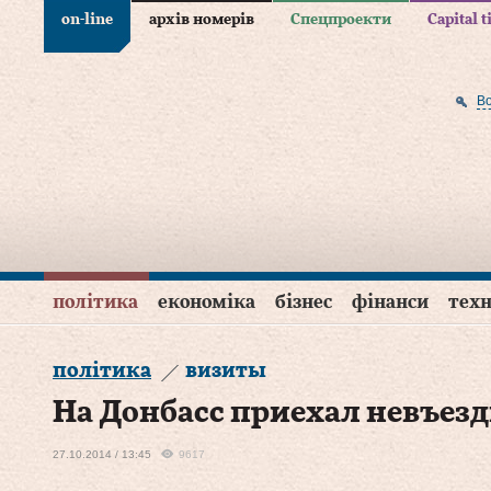
on-line
архів номерів
Спецпроекти
Capital 
В
політика
економіка
бізнес
фінанси
техн
політика
визиты
На Донбасс приехал невъез
27.10.2014 / 13:45
9617