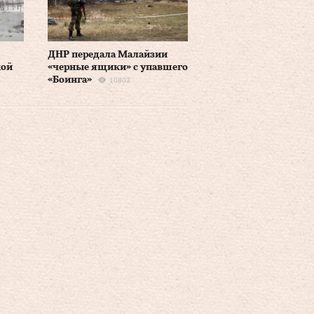
ДНР передала Малайзии
кой
«черные ящики» с упавшего
«Боинга»
10803