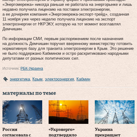
«Энергомережа» никогда раньше не работала на энергорынке и лишь
недавно получила лицензию на поставки электроэнергии,
а ее дочерняя компания «Энергомережа-экспорт-трейд», созданная
11 ноября уже через неделю получила лицензию на экспорт
электроэнергии от НКРЭКУ, которую на тот момент возглавлял
Демчишин.
По информации СМИ, первым распоряжением после назначения
на должность Демчишин поручил вверенному министерству готовить
нормативную базу для транзита электроэнергии в Крым. Это решение
не было поддержано Кабмином и остро раскритиковано народными
депутатами от разных политических сил.
Источник:
РБК-Украина
энергетика
,
Крым
,
электроэнергия
,
Кабмин
материалы по теме
Россия
«Укрэнерго»
Украина
согласовала с
подтвердило
прекращает