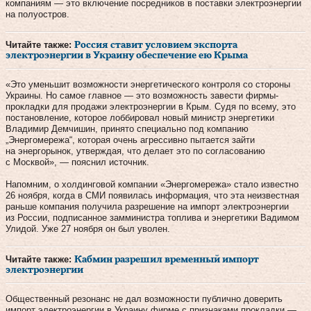
компаниям — это включение посредников в поставки электроэнергии
на полуостров.
Читайте также:
Россия ставит условием экспорта
электроэнергии в Украину обеспечение ею Крыма
«Это уменьшит возможности энергетического контроля со стороны
Украины. Но самое главное — это возможность завести фирмы-
прокладки для продажи электроэнергии в Крым. Судя по всему, это
постановление, которое лоббировал новый министр энергетики
Владимир Демчишин, принято специально под компанию
„Энергомережа“, которая очень агрессивно пытается зайти
на энергорынок, утверждая, что делает это по согласованию
с Москвой», — пояснил источник.
Напомним, о холдинговой компании «Энергомережа» стало известно
26 ноября, когда в СМИ появилась информация, что эта неизвестная
раньше компания получила разрешение на импорт электроэнергии
из России, подписанное замминистра топлива и энергетики Вадимом
Улидой. Уже 27 ноября он был уволен.
Читайте также:
Кабмин разрешил временный импорт
электроэнергии
Общественный резонанс не дал возможности публично доверить
импорт электроэнергии в Украину фирме с признаками прокладки —