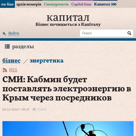
on-line
архів номерів
Спецпроекти
Capital time
Капитал 500
Бізнес починається з Капіталу
Войти
разделы
бізнес
энергетика
RSS
СМИ: Кабмин будет
поставлять электроэнергию в
Крым через посредников
09.12.2014 / 08:47
20948