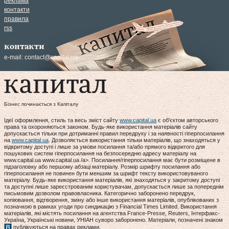
реклама
контакти
правила
rss
контакти
e-mail:
contact@capital.ua
Бізнес починається з Капіталу
Ідеї оформлення, стиль та весь зміст сайту
www.capital.ua
є об'єктом авторського
права та охороняються законом. Будь-яке використання матеріалів сайту
допускається тільки при дотриманні правил передруку і за наявності гіперпосилання
на
www.capital.ua
. Дозволяється використання тільки матеріалів, що знаходяться у
відкритому доступі і лише за умови посилання та/або прямого відкритого для
пошукових систем гіперпосилання на безпосередню адресу матеріалу на
www.capital.ua www.capital.ua /a>. Посилання/гіперпосилання має бути розміщене в
підзаголовку або першому абзаці матеріалу. Розмір шрифту посилання або
гіперпосилання не повинен бути меншим за шрифт тексту використовуваного
матеріалу. Будь-яке використання матеріалів, які знаходяться у закритому доступі
та доступні лише зареєстрованим користувачам, допускається лише за попереднім
письмовим дозволом правовласника. Категорично заборонено передрук,
копіювання, відтворення, зміну або інше використання матеріалів, опублікованих з
позначкою в рамках угоди про синдикацію з Financial Times Limited. Використання
матеріалів, які містять посилання на агентства France-Presse, Reuters, Інтерфакс-
Україна, Українські новини, УНІАН суворо заборонено. Матеріали, позначені знаком
публікуються на правах реклами.