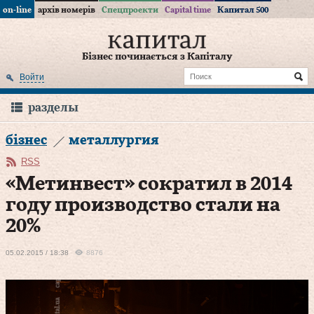
on-line
архів номерів
Спецпроекти
Capital time
Капитал 500
Бізнес починається з Капіталу
Войти
разделы
бізнес
металлургия
RSS
«Метинвест» сократил в 2014
году производство стали на
20%
05.02.2015 / 18:38
8876