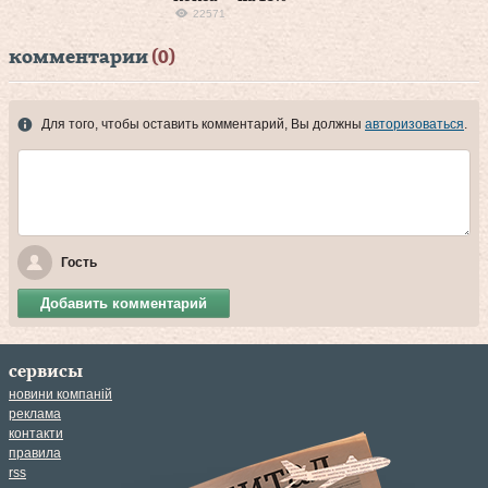
22571
комментарии
(0)
Для того, чтобы оставить комментарий, Вы должны
авторизоваться
.
Гость
Добавить комментарий
сервисы
новини компаній
реклама
контакти
правила
rss