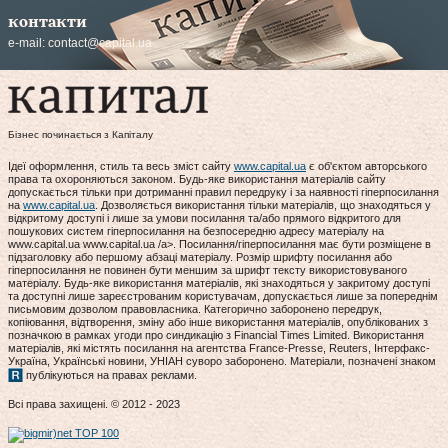
контакти
e-mail:
contact@capital.ua
Бізнес починається з Капіталу
Ідеї оформлення, стиль та весь зміст сайту
www.capital.ua
є об'єктом авторського
права та охороняються законом. Будь-яке використання матеріалів сайту
допускається тільки при дотриманні правил передруку і за наявності гіперпосилання
на
www.capital.ua
. Дозволяється використання тільки матеріалів, що знаходяться у
відкритому доступі і лише за умови посилання та/або прямого відкритого для
пошукових систем гіперпосилання на безпосередню адресу матеріалу на
www.capital.ua www.capital.ua /a>. Посилання/гіперпосилання має бути розміщене в
підзаголовку або першому абзаці матеріалу. Розмір шрифту посилання або
гіперпосилання не повинен бути меншим за шрифт тексту використовуваного
матеріалу. Будь-яке використання матеріалів, які знаходяться у закритому доступі
та доступні лише зареєстрованим користувачам, допускається лише за попереднім
письмовим дозволом правовласника. Категорично заборонено передрук,
копіювання, відтворення, зміну або інше використання матеріалів, опублікованих з
позначкою в рамках угоди про синдикацію з Financial Times Limited. Використання
матеріалів, які містять посилання на агентства France-Presse, Reuters, Інтерфакс-
Україна, Українські новини, УНІАН суворо заборонено. Матеріали, позначені знаком
публікуються на правах реклами.
Всі права захищені. © 2012 - 2023