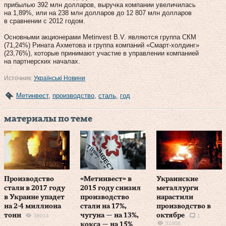
прибылью 392 млн долларов, выручка компании увеличилась
на 1,89%, или на 238 млн долларов до 12 807 млн долларов
в сравнении с 2012 годом.
Основными акционерами Metinvest B.V. являются группа СКМ
(71,24%) Рината Ахметова и группа компаний «Смарт-холдинг»
(23,76%), которые принимают участие в управлении компанией
на партнерских началах.
Источник:
Українські Новини
Метинвест
,
производство
,
сталь
,
год
материалы по теме
Производство
«Метинвест» в
Украинские
стали в 2017 году
2015 году снизил
металлурги
в Украине упадет
производство
нарастили
на 2-4 миллиона
стали на 17%,
производство в
тонн
чугуна — на 13%,
октябре
38014
1
51608
кокса — на 15%